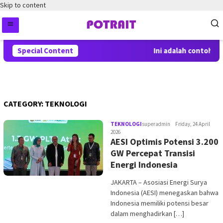
Skip to content
Special Content
Ini adalah contoh p
CATEGORY:
TEKNOLOGI
TEKNOLOGI
superadmin
Friday, 24 April
2026
AESI Optimis Potensi 3.200
GW Percepat Transisi
Energi Indonesia
JAKARTA – Asosiasi Energi Surya
Indonesia (AESI) menegaskan bahwa
Indonesia memiliki potensi besar
dalam menghadirkan […]