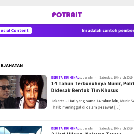
ecial Content
Ini adalah contoh pemberi
KEJAHATAN
BERITA
,
KRIMINAL
superadmin
Saturday, 16 March 2019
14 Tahun Terbunuhnya Munir, Polr
Didesak Bentuk Tim Khusus
Jakarta – Hari yang sama 14 tahun lalu, Munir S
Thalib meninggal di dalam pesawat […]
BERITA
,
KRIMINAL
superadmin
Saturday, 16 March 2019