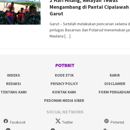
2 Hari Hilang, Nelayan Tewas
Mengambang di Pantai Cipalawah
Garut
Garut – Setelah melakukan pencarian selama d
petugas Basarnas dan Polairud menemukan ja
Maulana […]
INDEKS
KODE ETIK
KARIR
REDAKSI
PRIVACY POLICY
DISCLAIMER
TENTANG KAMI
KONTAK KAMI
FORM PENGADUA
PEDOMAN MEDIA SIBER
SOCIAL NETWORK
Facebook
Twitter
Pinterest