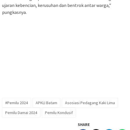
ujaran kebencian, kerusuhan dan bentrok antar warga,”
pungkasnya.
#Pemilu 2024
APKLI Batam
Asosiasi Pedagang Kaki Lima
Pemilu Damai 2024
Pemilu Kondusif
SHARE