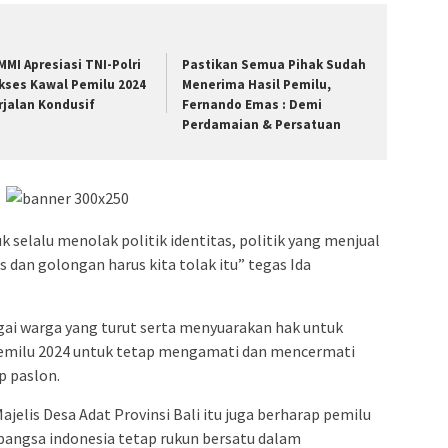
MMI Apresiasi TNI-Polri
Pastikan Semua Pihak Sudah
kses Kawal Pemilu 2024
Menerima Hasil Pemilu,
rjalan Kondusif
Fernando Emas : Demi
Perdamaian & Persatuan
k selalu menolak politik identitas, politik yang menjual
as dan golongan harus kita tolak itu” tegas Ida
gai warga yang turut serta menyuarakan hak untuk
pemilu 2024 untuk tetap mengamati dan mencermati
p paslon.
elis Desa Adat Provinsi Bali itu juga berharap pemilu
 bangsa indonesia tetap rukun bersatu dalam