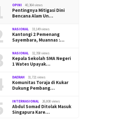
1
OPINI
40,364 views
Pentingnya Mitigasi Dini
Bencana Alam Un…
2
NASIONAL
33,149 views
Kantongi 2 Pemenang
Sayembara, Muannas :…
3
NASIONAL
32,358 views
Kepala Sekolah SMA Negeri
1 Wates Upayak…
4
DAERAH
31,721 views
Komunitas Toraja di Kukar
Dukung Pembang…
5
INTERNASIONAL
26,808 views
Abdul Somad Ditolak Masuk
Singapura Kare…