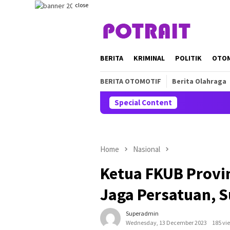
Skip
close
to
content
BERITA
KRIMINAL
POLITIK
OTO
BERITA OTOMOTIF
Berita Olahraga
Special Content
Home
Nasional
Ketua FKUB Provin
Jaga Persatuan, 
Superadmin
Wednesday, 13 December 2023
185 vi