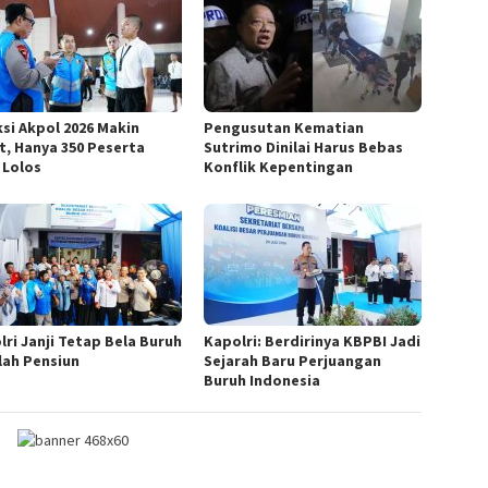
ksi Akpol 2026 Makin
Pengusutan Kematian
t, Hanya 350 Peserta
Sutrimo Dinilai Harus Bebas
 Lolos
Konflik Kepentingan
lri Janji Tetap Bela Buruh
Kapolri: Berdirinya KBPBI Jadi
lah Pensiun
Sejarah Baru Perjuangan
Buruh Indonesia