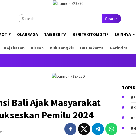
Search
MOTIF
OLAHRAGA
TAG BERITA
BERITA OTOMOTIF
LAINNYA
Kejahatan
Nissan
Bulutangkis
DKI Jakarta
Gerindra
Ini 
TOPIK
#P
si Bali Ajak Masyarakat
#K
Sukseskan Pemilu 2024
#P
#M
ews