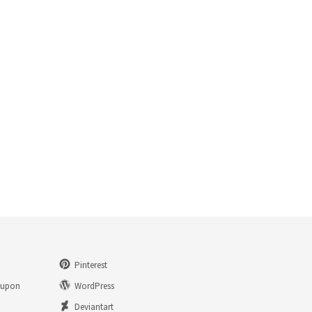
Pinterest
eupon
WordPress
n
Deviantart