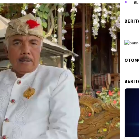
#L
BERIT
OTOM
BERIT