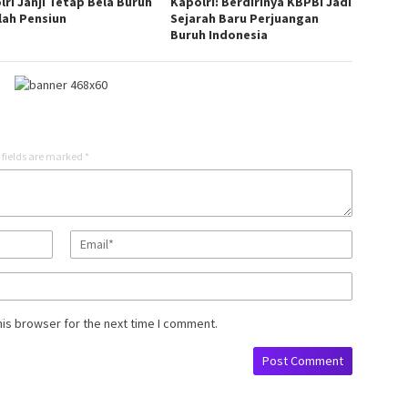
lri Janji Tetap Bela Buruh
Kapolri: Berdirinya KBPBI Jadi
lah Pensiun
Sejarah Baru Perjuangan
Buruh Indonesia
 fields are marked
*
his browser for the next time I comment.