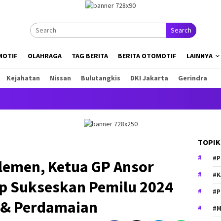
Search
MOTIF
OLAHRAGA
TAG BERITA
BERITA OTOMOTIF
LAINNYA
Kejahatan
Nissan
Bulutangkis
DKI Jakarta
Gerindra
Ini 
TOPIK
#P
emen, Ketua GP Ansor
#K
ap Sukseskan Pemilu 2024
#P
 & Perdamaian
#M