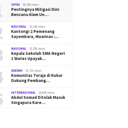
1
OPINI
40,364 views
Pentingnya Mitigasi Dini
Bencana Alam Un…
2
NASIONAL
33,149 views
Kantongi 2 Pemenang
Sayembara, Muannas :…
3
NASIONAL
32,358 views
Kepala Sekolah SMA Negeri
1 Wates Upayak…
4
DAERAH
31,721 views
Komunitas Toraja di Kukar
Dukung Pembang…
5
INTERNASIONAL
26,808 views
Abdul Somad Ditolak Masuk
Singapura Kare…