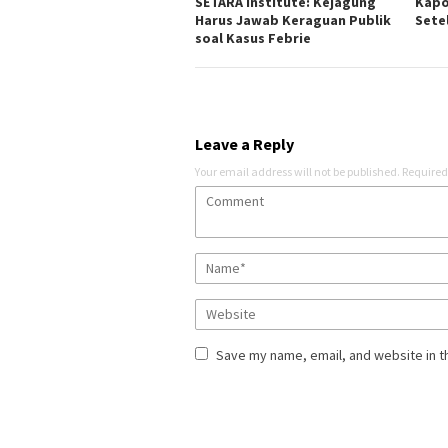
SETARA Institute: Kejagung
Kapo
Harus Jawab Keraguan Publik
Sete
soal Kasus Febrie
Leave a Reply
Your email address will not be published.
Required
Save my name, email, and website in t