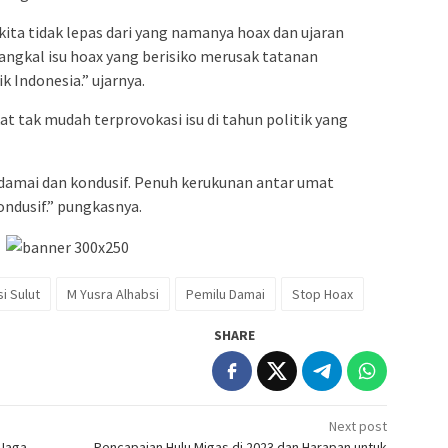
ita tidak lepas dari yang namanya hoax dan ujaran
angkal isu hoax yang berisiko merusak tatanan
 Indonesia.” ujarnya.
t tak mudah terprovokasi isu di tahun politik yang
damai dan kondusif. Penuh kerukunan antar umat
ndusif.” pungkasnya.
i Sulut
M Yusra Alhabsi
Pemilu Damai
Stop Hoax
SHARE
Next post
 Jaga
Pencapaian Hulu Migas di 2023 dan Harapan untuk