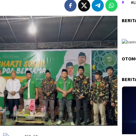
#L
BERIT
OTOM
BERIT