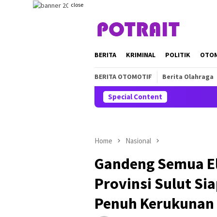
Skip
close
to
content
BERITA
KRIMINAL
POLITIK
OTO
BERITA OTOMOTIF
Berita Olahraga
Special Content
Home
Nasional
Gandeng Semua El
Provinsi Sulut Si
Penuh Kerukunan