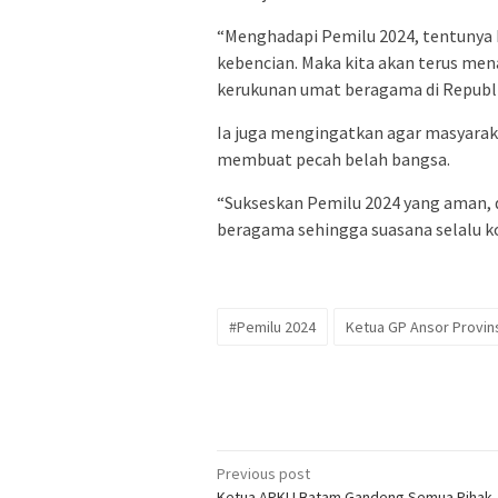
“Menghadapi Pemilu 2024, tentunya k
kebencian. Maka kita akan terus men
kerukunan umat beragama di Republik
Ia juga mengingatkan agar masyaraka
membuat pecah belah bangsa.
“Sukseskan Pemilu 2024 yang aman, 
beragama sehingga suasana selalu ko
#Pemilu 2024
Ketua GP Ansor Provins
Post
Previous post
Ketua APKLI Batam Gandeng Semua Pihak