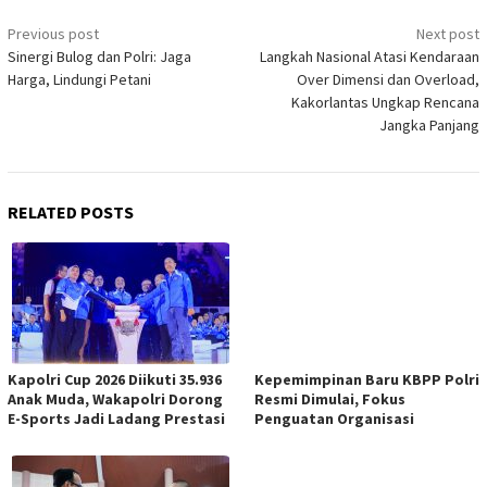
Post
Previous post
Next post
navigation
Sinergi Bulog dan Polri: Jaga
Langkah Nasional Atasi Kendaraan
Harga, Lindungi Petani
Over Dimensi dan Overload,
Kakorlantas Ungkap Rencana
Jangka Panjang
RELATED POSTS
Kapolri Cup 2026 Diikuti 35.936
Kepemimpinan Baru KBPP Polri
Anak Muda, Wakapolri Dorong
Resmi Dimulai, Fokus
E-Sports Jadi Ladang Prestasi
Penguatan Organisasi