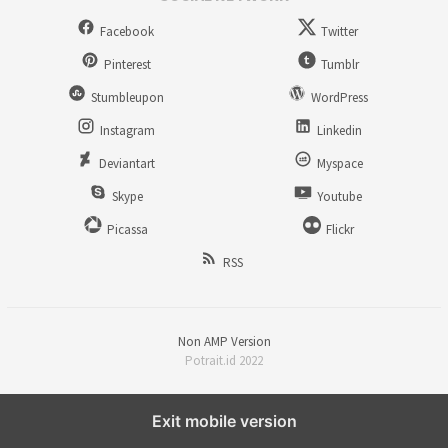
Facebook
Twitter
Pinterest
Tumblr
Stumbleupon
WordPress
Instagram
Linkedin
Deviantart
Myspace
Skype
Youtube
Picassa
Flickr
RSS
Non AMP Version
Potrait.id 2022
Exit mobile version