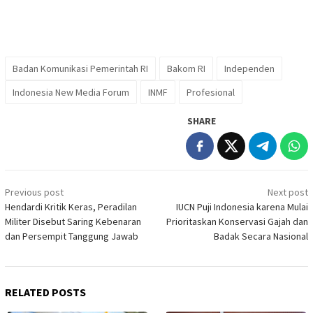
Badan Komunikasi Pemerintah RI
Bakom RI
Independen
Indonesia New Media Forum
INMF
Profesional
SHARE
Post
Previous post
Next post
navigation
Hendardi Kritik Keras, Peradilan
IUCN Puji Indonesia karena Mulai
Militer Disebut Saring Kebenaran
Prioritaskan Konservasi Gajah dan
dan Persempit Tanggung Jawab
Badak Secara Nasional
RELATED POSTS