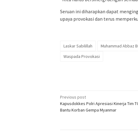
Seruan ini diharapkan dapat mengin
upaya provokasi dan terus memperku
Laskar Sabilillah
Muhammad Abbaz Bil
Waspada Provokasi
Post
Previous post
Kapusdokkes Polri Apresiasi Kinerja Tim 
navigation
Bantu Korban Gempa Myanmar