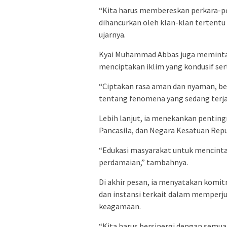
“Kita harus membereskan perkara-pe
dihancurkan oleh klan-klan tertentu 
ujarnya.
Kyai Muhammad Abbas juga meminta
menciptakan iklim yang kondusif ser
“Ciptakan rasa aman dan nyaman, be
tentang fenomena yang sedang terja
Lebih lanjut, ia menekankan penting
Pancasila, dan Negara Kesatuan Repu
“Edukasi masyarakat untuk mencintai
perdamaian,” tambahnya.
Di akhir pesan, ia menyatakan komit
dan instansi terkait dalam memperju
keagamaan.
“Kita harus bersinergi dengan semu