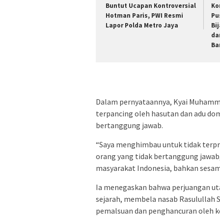
Buntut Ucapan Kontroversial
Ko
Hotman Paris, PWI Resmi
Pu
Lapor Polda Metro Jaya
Bi
da
Ba
Dalam pernyataannya, Kyai Muhamma
terpancing oleh hasutan dan adu do
bertanggung jawab.
“Saya menghimbau untuk tidak terpro
orang yang tidak bertanggung jawab
masyarakat Indonesia, bahkan sesama
Ia menegaskan bahwa perjuangan ut
sejarah, membela nasab Rasulullah 
pemalsuan dan penghancuran oleh ke