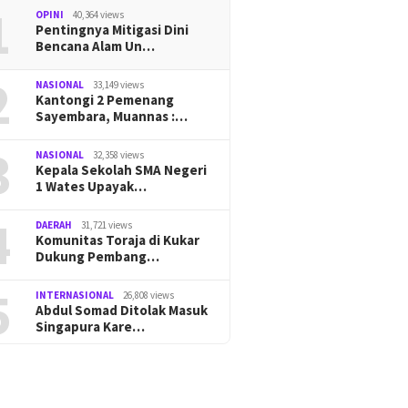
1
OPINI
40,364 views
Pentingnya Mitigasi Dini
Bencana Alam Un…
2
NASIONAL
33,149 views
Kantongi 2 Pemenang
Sayembara, Muannas :…
3
NASIONAL
32,358 views
Kepala Sekolah SMA Negeri
1 Wates Upayak…
4
DAERAH
31,721 views
Komunitas Toraja di Kukar
Dukung Pembang…
5
INTERNASIONAL
26,808 views
Abdul Somad Ditolak Masuk
Singapura Kare…