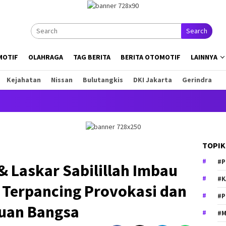
Search
MOTIF
OLAHRAGA
TAG BERITA
BERITA OTOMOTIF
LAINNYA
Kejahatan
Nissan
Bulutangkis
DKI Jakarta
Gerindra
I
TOPIK
#P
 Laskar Sabilillah Imbau
#K
 Terpancing Provokasi dan
#P
tuan Bangsa
#M