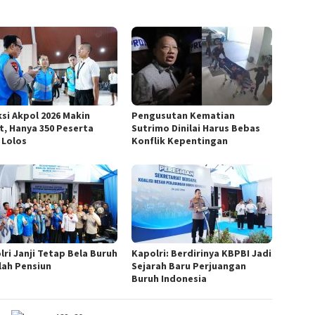
ksi Akpol 2026 Makin
Pengusutan Kematian
t, Hanya 350 Peserta
Sutrimo Dinilai Harus Bebas
 Lolos
Konflik Kepentingan
lri Janji Tetap Bela Buruh
Kapolri: Berdirinya KBPBI Jadi
lah Pensiun
Sejarah Baru Perjuangan
Buruh Indonesia