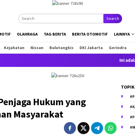
Search
MOTIF
OLAHRAGA
TAG BERITA
BERITA OTOMOTIF
LAINNYA
Kejahatan
Nissan
Bulutangkis
DKI Jakarta
Gerindra
Ini adalah con
TOPIK
#P
h Penjaga Hukum yang
#K
an Masyarakat
#P
#M