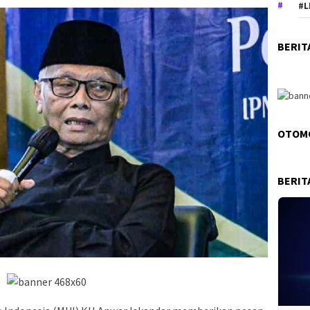
#L
BERIT
OTOM
BERIT