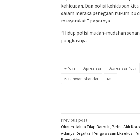
kehidupan. Dan polisi kehidupan kita
dalam meraka penegaan hukum itu d
masyarakat,” paparnya.
“Hidup polisi mudah-mudahan senant
pungkasnya.
#Polri
Apresiasi
Apresiasi Polri
KH Anwar Iskandar
MUI
Post
Previous post
Oknum Jaksa Tilap Barbuk, Petisi Ahli Dor
navigation
Adanya Regulasi Pengawasan Eksekusi Pu
Pengadilan