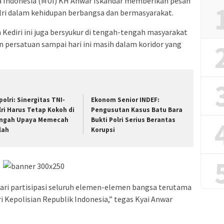
a Indonesia (MUI) KH Anwar Iskandar memberikan pesan
Polri dalam kehidupan berbangsa dan bermasyarakat.
ediri ini juga bersyukur di tengah-tengah masyarakat
n persatuan sampai hari ini masih dalam koridor yang
polri: Sinergitas TNI-
Ekonom Senior INDEF:
lri Harus Tetap Kokoh di
Pengusutan Kasus Batu Bara
ngah Upaya Memecah
Bukti Polri Serius Berantas
lah
Korupsi
 dari partisipasi seluruh elemen-elemen bangsa terutama
ri Kepolisian Republik Indonesia,” tegas Kyai Anwar