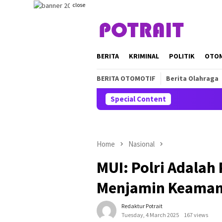
Skip
close
to
content
BERITA
KRIMINAL
POLITIK
OTO
BERITA OTOMOTIF
Berita Olahraga
Special Content
Home
Nasional
MUI: Polri Adala
Menjamin Keaman
Redaktur Potrait
Tuesday, 4 March 2025
167 views