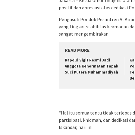
Jakarta – Ketua Umum Majelis Ulam
positif dan apresiasi atas dedikasi 
Pengasuh Pondok Pesantren Al Amin K
yang tingkat stabilitas keamanan da
sangat mengembirakan.
READ MORE
Kapolri Sigit Resmi Jadi
Ka
Anggota Kehormatan Tapak
Po
Suci Putera Muhammadiyah
Te
Be
“Hal itu semua tentu tidak terlepas
partisipasi, khidmah, dan dedikasi da
Iskandar, hari ini.