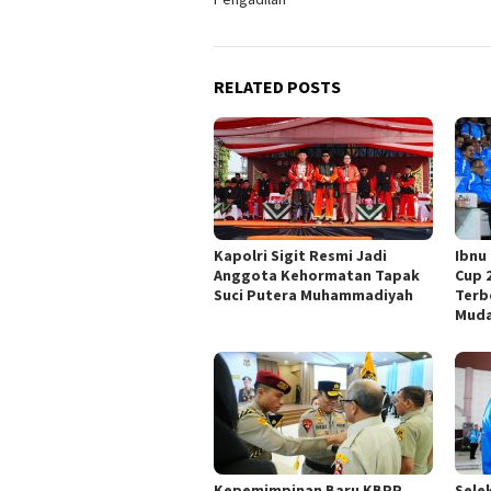
RELATED POSTS
Kapolri Sigit Resmi Jadi
Ibnu 
Anggota Kehormatan Tapak
Cup 
Suci Putera Muhammadiyah
Terb
Mud
Kepemimpinan Baru KBPP
Sele