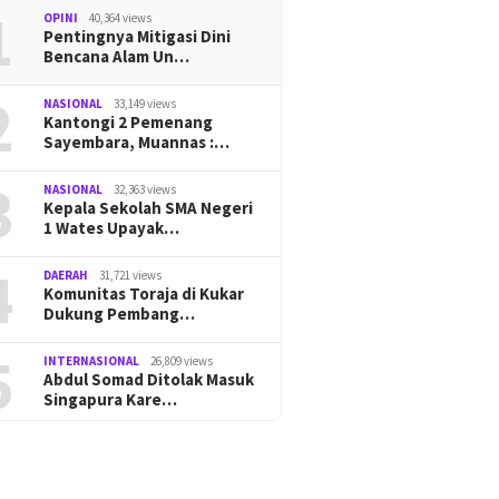
1
OPINI
40,364 views
Pentingnya Mitigasi Dini
Bencana Alam Un…
2
NASIONAL
33,149 views
Kantongi 2 Pemenang
Sayembara, Muannas :…
3
NASIONAL
32,363 views
Kepala Sekolah SMA Negeri
1 Wates Upayak…
4
DAERAH
31,721 views
Komunitas Toraja di Kukar
Dukung Pembang…
5
INTERNASIONAL
26,809 views
Abdul Somad Ditolak Masuk
Singapura Kare…