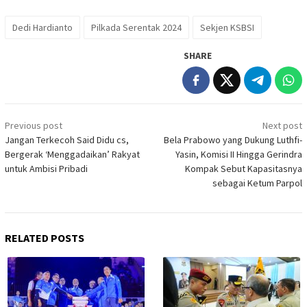
Dedi Hardianto
Pilkada Serentak 2024
Sekjen KSBSI
SHARE
Post
Previous post
Next post
navigation
Jangan Terkecoh Said Didu cs,
Bela Prabowo yang Dukung Luthfi-
Bergerak ‘Menggadaikan’ Rakyat
Yasin, Komisi II Hingga Gerindra
untuk Ambisi Pribadi
Kompak Sebut Kapasitasnya
sebagai Ketum Parpol
RELATED POSTS