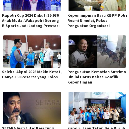
Kapolri Cup 2026 Diikuti 35.936
Kepemimpinan Baru KBPP Polri
Anak Muda, Wakapolri Dorong
Resmi Dimulai, Fokus
E-Sports Jadi Ladang Prestasi
Penguatan Organisasi
Seleksi Akpol 2026 Makin Ketat,
Pengusutan Kematian Sutrimo
Hanya 350 Peserta yang Lolos
Dinilai Harus Bebas Konflik
Kepentingan
SETARA Institute: Kejagung
Kapolri Janji Tetap Bela Buruh