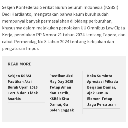
Sekjen Konfederasi Serikat Buruh Seluruh Indonesia (KSBSI)
Dedi Hardianto, mengatakan bahwa kaum buruh sudah
mempunyai banyak permasalahan di bidang perburuhan,
khususnya dalam melakukan penolakan UU Omnibus Law Cipta
Kerja, penolakan PP Nomor 21 tahun 2024 tentang Tapera, dan
cabut Permendag No 8 tahun 2024 tentang kebijakan dan
pengaturan Impor.
READ MORE
Sekjen KSBSI
Pastikan Aksi
Kaka Suminta
Pastikan Aksi
May Day 2025
Apresiasi Pilkada
Buruh Upah 2026
Tetap Aman
Berjalan Damai,
Tertib dan Tidak
dan Tertib,
Ajak Semua
Anarkis
KSBSI: Kita
Elemen Tetap
Damai, Ga
Jaga Persatuan
Boleh Enggak