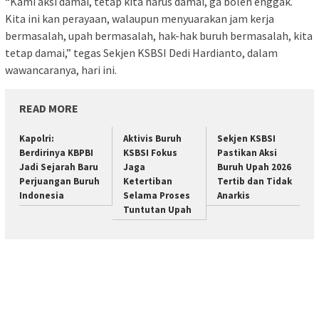
“Kami aksi damai, tetap kita harus damai, ga boleh enggak.
Kita ini kan perayaan, walaupun menyuarakan jam kerja
bermasalah, upah bermasalah, hak-hak buruh bermasalah, kita
tetap damai,” tegas Sekjen KSBSI Dedi Hardianto, dalam
wawancaranya, hari ini.
READ MORE
Kapolri:
Aktivis Buruh
Sekjen KSBSI
Berdirinya KBPBI
KSBSI Fokus
Pastikan Aksi
Jadi Sejarah Baru
Jaga
Buruh Upah 2026
Perjuangan Buruh
Ketertiban
Tertib dan Tidak
Indonesia
Selama Proses
Anarkis
Tuntutan Upah