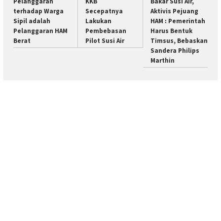
Pelanggaran
KKB
Bakar Susi Air,
terhadap Warga
Secepatnya
Aktivis Pejuang
Sipil adalah
Lakukan
HAM : Pemerintah
Pelanggaran HAM
Pembebasan
Harus Bentuk
Berat
Pilot Susi Air
Timsus, Bebaskan
Sandera Philips
Marthin