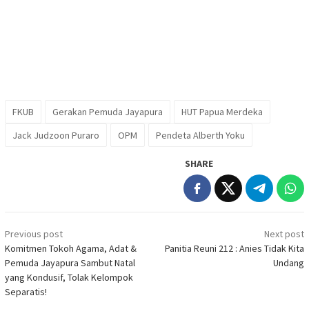
FKUB
Gerakan Pemuda Jayapura
HUT Papua Merdeka
Jack Judzoon Puraro
OPM
Pendeta Alberth Yoku
SHARE
Post
Previous post
Next post
navigation
Komitmen Tokoh Agama, Adat &
Panitia Reuni 212 : Anies Tidak Kita
Pemuda Jayapura Sambut Natal
Undang
yang Kondusif, Tolak Kelompok
Separatis!