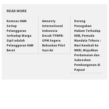
READ MORE
Komnas HAM:
Amnesty
Dorong
Setiap
International
Penegakan
Pelanggaran
Indonesia
Hukum Terhadap
terhadap Warga
Desak TPNPB-
KKB, Pemuda
Sipil adalah
OPM Segera
Mandala Trikora :
Pelanggaran HAM
Bebaskan Pilot
Mari Kembali ke
Berat
Susi Air
NKRI, Wujudkan
Perdamaian dan
Sukseskan
Pembangunan di
Papua!