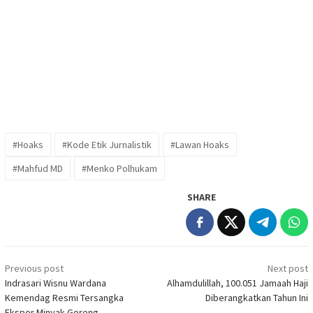
#Hoaks
#Kode Etik Jurnalistik
#Lawan Hoaks
#Mahfud MD
#Menko Polhukam
SHARE
Post
Previous post
Next post
navigation
Indrasari Wisnu Wardana
Alhamdulillah, 100.051 Jamaah Haji
Kemendag Resmi Tersangka
Diberangkatkan Tahun Ini
Ekspor Minyak Goreng