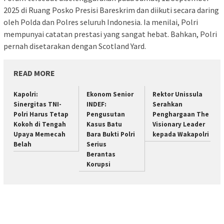
2025 di Ruang Posko Presisi Bareskrim dan diikuti secara daring
oleh Polda dan Polres seluruh Indonesia. Ia menilai, Polri
mempunyai catatan prestasi yang sangat hebat. Bahkan, Polri
pernah disetarakan dengan Scotland Yard.
READ MORE
Kapolri:
Ekonom Senior
Rektor Unissula
Sinergitas TNI-
INDEF:
Serahkan
Polri Harus Tetap
Pengusutan
Penghargaan The
Kokoh di Tengah
Kasus Batu
Visionary Leader
Upaya Memecah
Bara Bukti Polri
kepada Wakapolri
Belah
Serius
Berantas
Korupsi