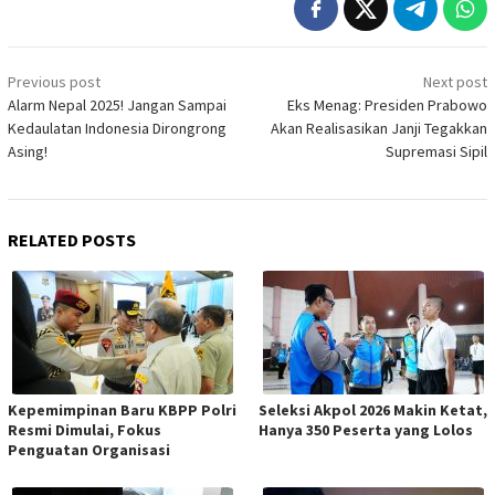
Post
Previous post
Next post
navigation
Alarm Nepal 2025! Jangan Sampai
Eks Menag: Presiden Prabowo
Kedaulatan Indonesia Dirongrong
Akan Realisasikan Janji Tegakkan
Asing!
Supremasi Sipil
RELATED POSTS
Kepemimpinan Baru KBPP Polri
Seleksi Akpol 2026 Makin Ketat,
Resmi Dimulai, Fokus
Hanya 350 Peserta yang Lolos
Penguatan Organisasi