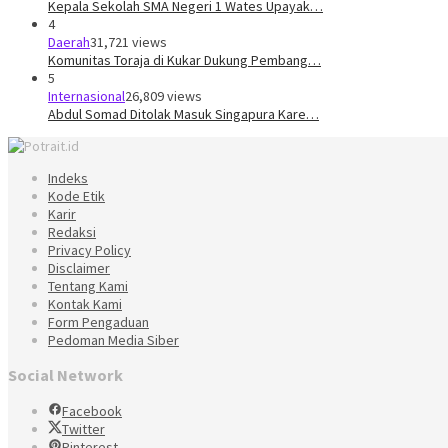
Kepala Sekolah SMA Negeri 1 Wates Upayak…
4
Daerah
31,721 views
Komunitas Toraja di Kukar Dukung Pembang…
5
Internasional
26,809 views
Abdul Somad Ditolak Masuk Singapura Kare…
Indeks
Kode Etik
Karir
Redaksi
Privacy Policy
Disclaimer
Tentang Kami
Kontak Kami
Form Pengaduan
Pedoman Media Siber
Social Network
Facebook
Twitter
Pinterest