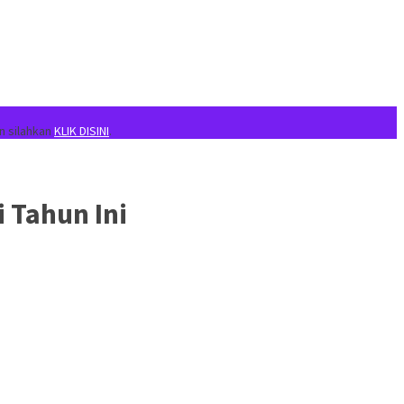
n silahkan
KLIK DISINI
.
 Tahun Ini