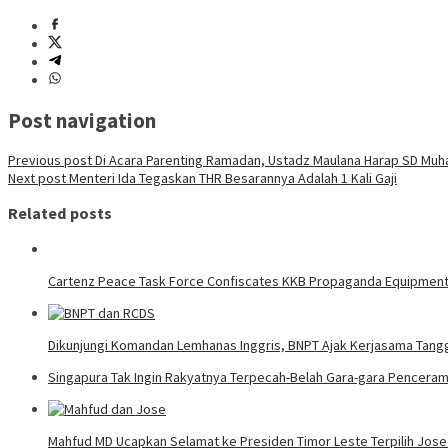
Post navigation
Previous post
Di Acara Parenting Ramadan, Ustadz Maulana Harap SD Muha
Next post
Menteri Ida Tegaskan THR Besarannya Adalah 1 Kali Gaji
Related posts
Cartenz Peace Task Force Confiscates KKB Propaganda Equipmen
Dikunjungi Komandan Lemhanas Inggris, BNPT Ajak Kerjasama Tang
Singapura Tak Ingin Rakyatnya Terpecah-Belah Gara-gara Pencera
Mahfud MD Ucapkan Selamat ke Presiden Timor Leste Terpilih Jos