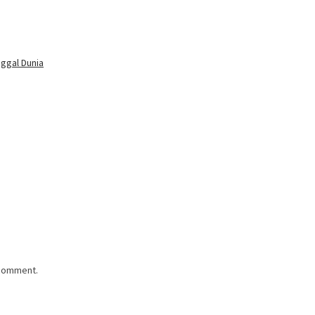
nggal Dunia
 comment.