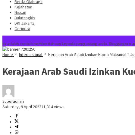
Berita Olahraga
Kejahatan
Nissan
Bulutangkis
DKI Jakarta
Gerindra
Special Content
Ini adalah contoh pemberitahuan kepada pengunjung anda. Bloggingpro a
Home
Internasional
Kerajaan Arab Saudi Izinkan Kuota Maksimal 1 Jut
Kerajaan Arab Saudi Izinkan Ku
superadmin
Saturday, 9 April 2022
11,314 views