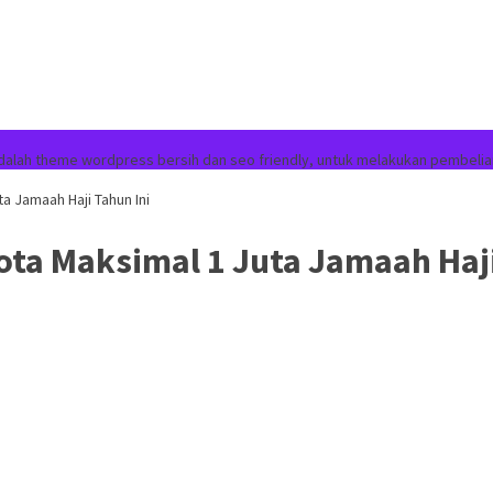
dalah theme wordpress bersih dan seo friendly, untuk melakukan pembelia
a Jamaah Haji Tahun Ini
ota Maksimal 1 Juta Jamaah Haji