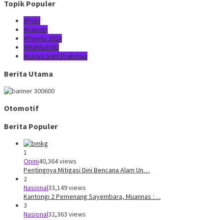
Topik Populer
#Polri
#Kapolri
#Pemilu 2024
#Mahfud MD
#Listyo Sigit Prabowo
Berita Utama
Otomotif
Berita Populer
1
Opini
40,364 views
Pentingnya Mitigasi Dini Bencana Alam Un…
2
Nasional
33,149 views
Kantongi 2 Pemenang Sayembara, Muannas :…
3
Nasional
32,363 views