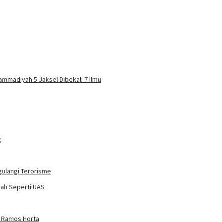
mmadiyah 5 Jaksel Dibekali 7 Ilmu
t
gulangi Terorisme
mah Seperti UAS
e Ramos Horta