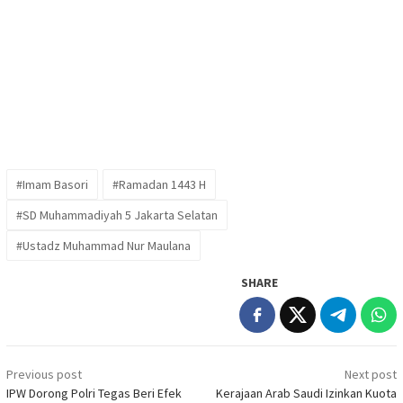
#Imam Basori
#Ramadan 1443 H
#SD Muhammadiyah 5 Jakarta Selatan
#Ustadz Muhammad Nur Maulana
SHARE
Post
Previous post
Next post
navigation
IPW Dorong Polri Tegas Beri Efek
Kerajaan Arab Saudi Izinkan Kuota