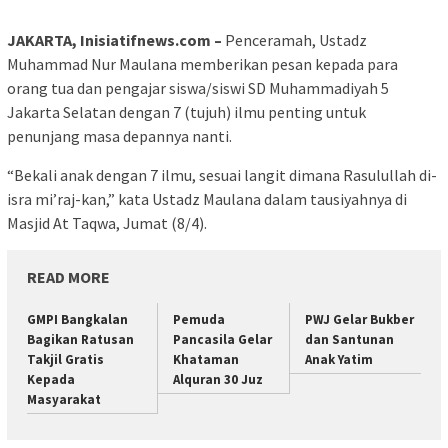
JAKARTA, Inisiatifnews.com –
Penceramah, Ustadz
Muhammad Nur Maulana memberikan pesan kepada para
orang tua dan pengajar siswa/siswi SD Muhammadiyah 5
Jakarta Selatan dengan 7 (tujuh) ilmu penting untuk
penunjang masa depannya nanti.
“Bekali anak dengan 7 ilmu, sesuai langit dimana Rasulullah di-
isra mi’raj-kan,” kata Ustadz Maulana dalam tausiyahnya di
Masjid At Taqwa, Jumat (8/4).
READ MORE
GMPI Bangkalan
Pemuda
PWJ Gelar Bukber
Bagikan Ratusan
Pancasila Gelar
dan Santunan
Takjil Gratis
Khataman
Anak Yatim
Kepada
Alquran 30 Juz
Masyarakat