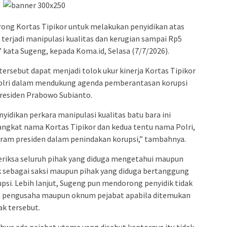
ng Kortas Tipikor untuk melakukan penyidikan atas
 terjadi manipulasi kualitas dan kerugian sampai Rp5
r,” kata Sugeng, kepada Koma.id, Selasa (7/7/2026).
rsebut dapat menjadi tolok ukur kinerja Kortas Tipikor
olri dalam mendukung agenda pemberantasan korupsi
Presiden Prabowo Subianto.
yidikan perkara manipulasi kualitas batu bara ini
ngkat nama Kortas Tipikor dan kedua tentu nama Polri,
ram presiden dalam penindakan korupsi,” tambahnya.
riksa seluruh pihak yang diduga mengetahui maupun
ik sebagai saksi maupun pihak yang diduga bertanggung
upsi. Lebih lanjut, Sugeng pun mendorong penyidik tidak
an pengusaha maupun oknum pejabat apabila ditemukan
k tersebut.