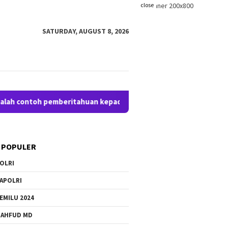
close
SATURDAY, AUGUST 8, 2026
ontoh pemberitahuan kepada pengunjung anda. Bloggingpro adala
 POPULER
OLRI
APOLRI
EMILU 2024
AHFUD MD