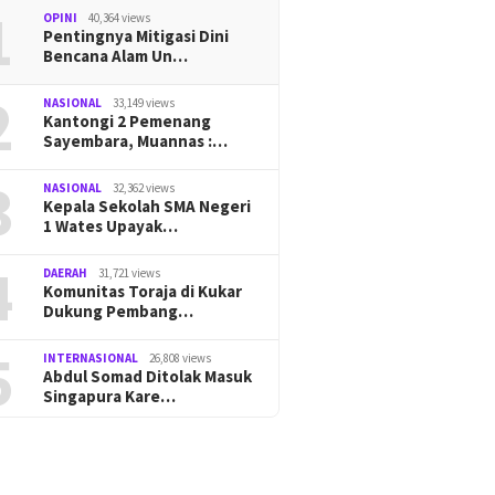
1
OPINI
40,364 views
Pentingnya Mitigasi Dini
Bencana Alam Un…
2
NASIONAL
33,149 views
Kantongi 2 Pemenang
Sayembara, Muannas :…
3
NASIONAL
32,362 views
Kepala Sekolah SMA Negeri
1 Wates Upayak…
4
DAERAH
31,721 views
Komunitas Toraja di Kukar
Dukung Pembang…
5
INTERNASIONAL
26,808 views
Abdul Somad Ditolak Masuk
Singapura Kare…