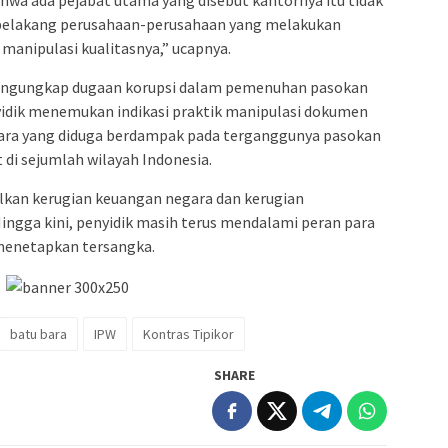
wa ada pejabat utama yang disebut kantornya itu tidak
di belakang perusahaan-perusahaan yang melakukan
manipulasi kualitasnya,” ucapnya.
mengungkap dugaan korupsi dalam pemenuhan pasokan
yidik menemukan indikasi praktik manipulasi dokumen
 bara yang diduga berdampak pada terganggunya pasokan
 di sejumlah wilayah Indonesia.
lkan kerugian keuangan negara dan kerugian
ngga kini, penyidik masih terus mendalami peran para
 menetapkan tersangka.
batu bara
IPW
Kontras Tipikor
SHARE