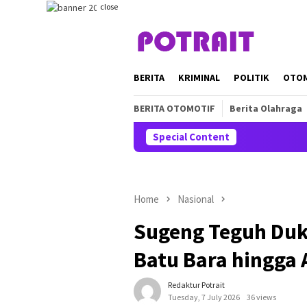
Skip
close
to
content
BERITA
KRIMINAL
POLITIK
OTO
BERITA OTOMOTIF
Berita Olahraga
Special Content
Home
Nasional
Sugeng Teguh Duk
Batu Bara hingga 
Redaktur Potrait
Tuesday, 7 July 2026
36 views