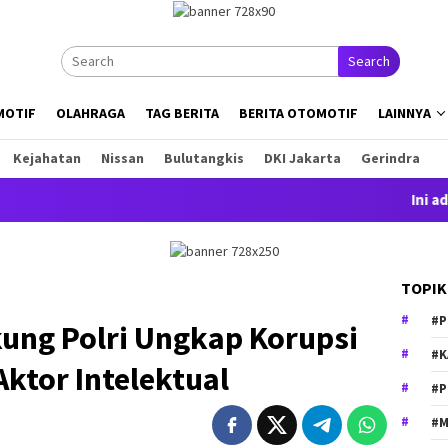
Search
MOTIF
OLAHRAGA
TAG BERITA
BERITA OTOMOTIF
LAINNYA
Kejahatan
Nissan
Bulutangkis
DKI Jakarta
Gerindra
Ini adalah c
TOPIK
#P
ung Polri Ungkap Korupsi
#K
Aktor Intelektual
#P
#M