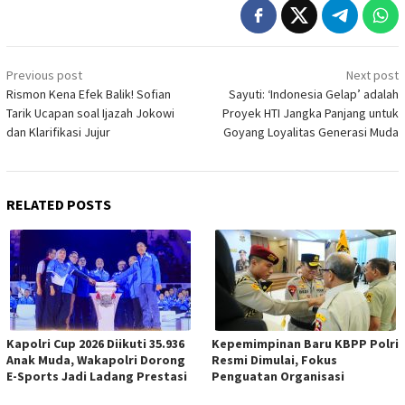
Post
Previous post
Next post
navigation
Rismon Kena Efek Balik! Sofian
Sayuti: ‘Indonesia Gelap’ adalah
Tarik Ucapan soal Ijazah Jokowi
Proyek HTI Jangka Panjang untuk
dan Klarifikasi Jujur
Goyang Loyalitas Generasi Muda
RELATED POSTS
Kapolri Cup 2026 Diikuti 35.936
Kepemimpinan Baru KBPP Polri
Anak Muda, Wakapolri Dorong
Resmi Dimulai, Fokus
E-Sports Jadi Ladang Prestasi
Penguatan Organisasi