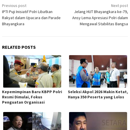
Post
Previous post
Next post
navigation
IPTI Puji Inisiatif Polri Libatkan
Jelang HUT Bhayangkara ke-79,
Rakyat dalam Upacara dan Parade
Ansy Lema Apresiasi Polri dalam
Bhayangkara
Mengawal Stabilitas Bangsa
RELATED POSTS
Kepemimpinan Baru KBPP Polri
Seleksi Akpol 2026 Makin Ketat,
Resmi Dimulai, Fokus
Hanya 350 Peserta yang Lolos
Penguatan Organisasi