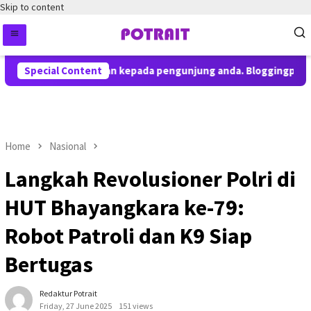
Skip to content
contoh pemberitahuan kepada pengunjung anda. Bloggingpro ada
Special Content
Home
Nasional
Langkah Revolusioner Polri di
HUT Bhayangkara ke-79:
Robot Patroli dan K9 Siap
Bertugas
Redaktur Potrait
Friday, 27 June 2025
151 views