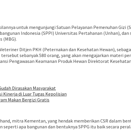
annya untuk mengunjungi Satuan Pelayanan Pemenuhan Gizi (SPPG
angunan Indonesia (SPPI) Universitas Pertahanan (Unhan), dan
s (MBG).
Veteriner Ditjen PKH (Peternakan dan Kesehatan Hewan), sebagai
n tersebut sebanyak 580 orang, yang akan mengajarkan materi p
ansi Pengawasan Keamanan Produk Hewan Direktorat Kesehatan Ma
 Sudah Dirasakan Masyarakat
 Kinerja di Luar Tugas Kepolisian
m Makan Bergizi Gratis
okphand, mitra Kementan, yang hendak memberikan CSR dalam be
eperti apa bangunan dan bentuknya SPPG itu baik secara perala