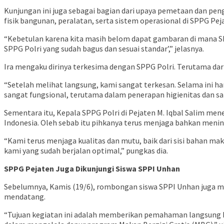
Kunjungan ini juga sebagai bagian dari upaya pemetaan dan 
fisik bangunan, peralatan, serta sistem operasional di SPPG Pej
“Kebetulan karena kita masih belom dapat gambaran di mana SP
SPPG Polri yang sudah bagus dan sesuai standar’,” jelasnya.
Ira mengaku dirinya terkesima dengan SPPG Polri. Terutama dari 
“Setelah melihat langsung, kami sangat terkesan. Selama ini ha
sangat fungsional, terutama dalam penerapan higienitas dan san
Sementara itu, Kepala SPPG Polri di Pejaten M. Iqbal Salim m
Indonesia. Oleh sebab itu pihkanya terus menjaga bahkan meni
“Kami terus menjaga kualitas dan mutu, baik dari sisi bahan mak
kami yang sudah berjalan optimal,” pungkas dia.
SPPG Pejaten Juga Dikunjungi Siswa SPPI Unhan
Sebelumnya, Kamis (19/6), rombongan siswa SPPI Unhan juga me
mendatang.
“Tujuan kegiatan ini adalah memberikan pemahaman langsung k