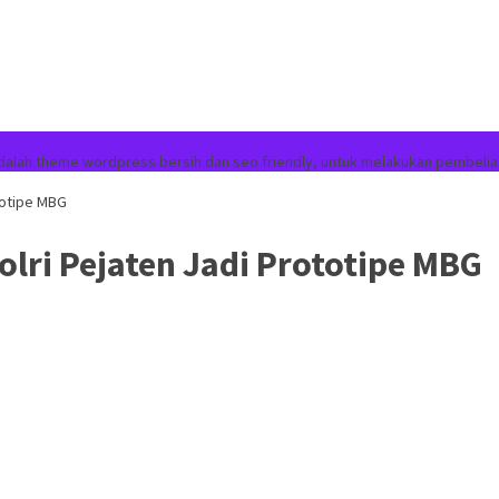
dalah theme wordpress bersih dan seo friendly, untuk melakukan pembelia
totipe MBG
lri Pejaten Jadi Prototipe MBG