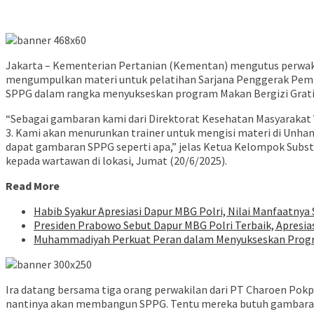
Jakarta – Kementerian Pertanian (Kementan) mengutus perwakil
mengumpulkan materi untuk pelatihan Sarjana Penggerak Pemb
SPPG dalam rangka menyukseskan program Makan Bergizi Grati
“Sebagai gambaran kami dari Direktorat Kesehatan Masyarakat 
3. Kami akan menurunkan trainer untuk mengisi materi di Unha
dapat gambaran SPPG seperti apa,” jelas Ketua Kelompok Subst
kepada wartawan di lokasi, Jumat (20/6/2025).
Read More
Habib Syakur Apresiasi Dapur MBG Polri, Nilai Manfaatnya
Presiden Prabowo Sebut Dapur MBG Polri Terbaik, Apresiasi
Muhammadiyah Perkuat Peran dalam Menyukseskan Progra
Ira datang bersama tiga orang perwakilan dari PT Charoen P
nantinya akan membangun SPPG. Tentu mereka butuh gambaran s