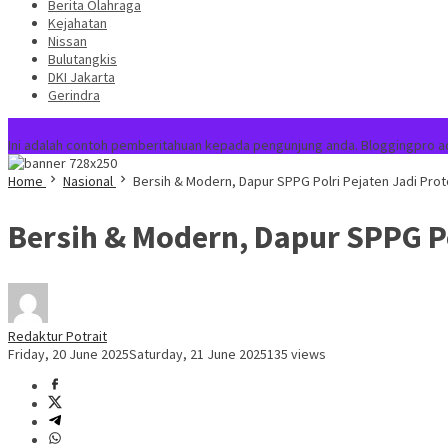
Berita Olahraga
Kejahatan
Nissan
Bulutangkis
DKI Jakarta
Gerindra
Special Content
Ini adalah contoh pemberitahuan kepada pengunjung anda. Bloggingpro a
Home
Nasional
Bersih & Modern, Dapur SPPG Polri Pejaten Jadi Pro
Bersih & Modern, Dapur SPPG Po
Redaktur Potrait
Friday, 20 June 2025
Saturday, 21 June 2025
135 views