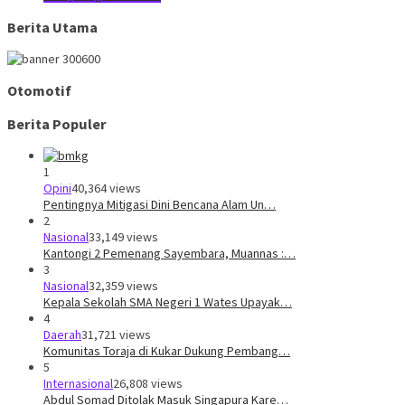
Berita Utama
Otomotif
Berita Populer
1
Opini
40,364 views
Pentingnya Mitigasi Dini Bencana Alam Un…
2
Nasional
33,149 views
Kantongi 2 Pemenang Sayembara, Muannas :…
3
Nasional
32,359 views
Kepala Sekolah SMA Negeri 1 Wates Upayak…
4
Daerah
31,721 views
Komunitas Toraja di Kukar Dukung Pembang…
5
Internasional
26,808 views
Abdul Somad Ditolak Masuk Singapura Kare…