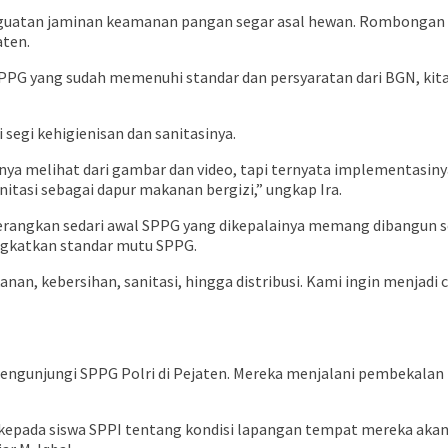
penguatan jaminan keamanan pangan segar asal hewan. Rombonga
aten.
PG yang sudah memenuhi standar dan persyaratan dari BGN, kita
segi kehigienisan dan sanitasinya.
nya melihat dari gambar dan video, tapi ternyata implementasinya
itasi sebagai dapur makanan bergizi,” ungkap Ira.
enerangkan sedari awal SPPG yang dikepalainya memang dibangun 
ngkatkan standar mutu SPPG.
anan, kebersihan, sanitasi, hingga distribusi. Kami ingin menjadi
ngunjungi SPPG Polri di Pejaten. Mereka menjalani pembekalan 
epada siswa SPPI tentang kondisi lapangan tempat mereka akan 