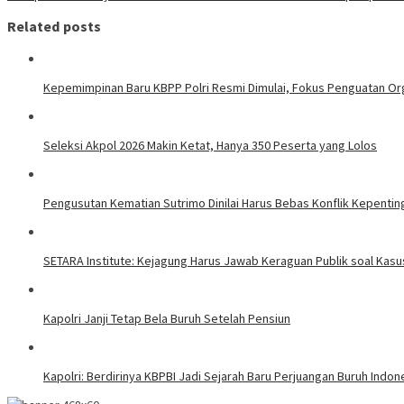
Related posts
Kepemimpinan Baru KBPP Polri Resmi Dimulai, Fokus Penguatan Or
Seleksi Akpol 2026 Makin Ketat, Hanya 350 Peserta yang Lolos
Pengusutan Kematian Sutrimo Dinilai Harus Bebas Konflik Kepentin
SETARA Institute: Kejagung Harus Jawab Keraguan Publik soal Kasu
Kapolri Janji Tetap Bela Buruh Setelah Pensiun
Kapolri: Berdirinya KBPBI Jadi Sejarah Baru Perjuangan Buruh Indon