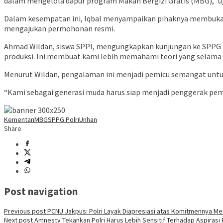
dalam mengelola dapur program Makan Bergizi Gratis (MBG),” uja
Dalam kesempatan ini, Iqbal menyampaikan pihaknya membuka ke
mengajukan permohonan resmi.
Ahmad Wildan, siswa SPPI, mengungkapkan kunjungan ke SPPG P
produksi. Ini membuat kami lebih memahami teori yang selama ini
Menurut Wildan, pengalaman ini menjadi pemicu semangat untu
“Kami sebagai generasi muda harus siap menjadi penggerak pem
Kementan
MBG
SPPG Polri
Unhan
Share
Post navigation
Previous post
PCNU Jakpus: Polri Layak Diapresiasi atas Komitmennya Me
Next post
Amnesty Tekankan Polri Harus Lebih Sensitif Terhadap Aspirasi