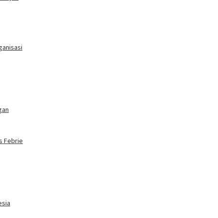
ganisasi
gan
s Febrie
esia