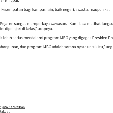
r M. Iqbal.
sempatan bagi kampus lain, baik negeri, swasta, maupun kedinas
ejaten sangat memperkaya wawasan. “Kami bisa melihat langsung
 dipelajari di kelas,” ucapnya.
k lebih serius mendalami program MBG yang digagas Presiden Pr
bangunan, dan program MBG adalah sarana nyata untuk itu,” ungk
njaga Ketertiban
 Rakyat