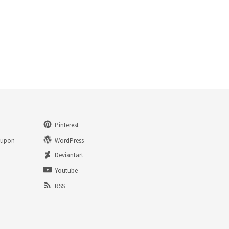
Pinterest
eupon
WordPress
n
Deviantart
Youtube
RSS