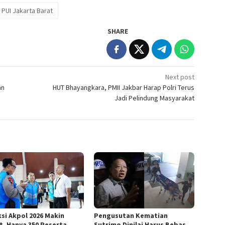
PUI Jakarta Barat
SHARE
Next post
an
HUT Bhayangkara, PMII Jakbar Harap Polri Terus
Jadi Pelindung Masyarakat
ksi Akpol 2026 Makin
Pengusutan Kematian
t, Hanya 350 Peserta
Sutrimo Dinilai Harus Bebas