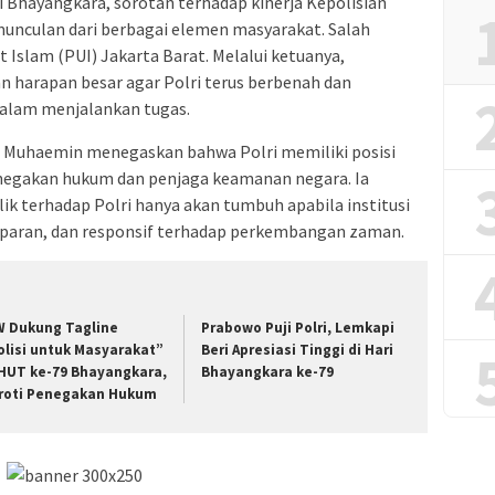
 Bhayangkara, sorotan terhadap kinerja Kepolisian
rmunculan dari berbagai elemen masyarakat. Salah
 Islam (PUI) Jakarta Barat. Melalui ketuanya,
harapan besar agar Polri terus berbenah dan
alam menjalankan tugas.
 Muhaemin menegaskan bahwa Polri memiliki posisi
enegakan hukum dan penjaga keamanan negara. Ia
k terhadap Polri hanya akan tumbuh apabila institusi
nsparan, dan responsif terhadap perkembangan zaman.
W Dukung Tagline
Prabowo Puji Polri, Lemkapi
olisi untuk Masyarakat”
Beri Apresiasi Tinggi di Hari
 HUT ke-79 Bhayangkara,
Bhayangkara ke-79
roti Penegakan Hukum