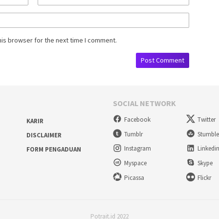
his browser for the next time I comment.
SOCIAL NETWORK
Facebook
Twitter
KARIR
Tumblr
Stumbl
DISCLAIMER
Instagram
Linkedi
FORM PENGADUAN
Myspace
Skype
Picassa
Flickr
Potrait.id 2022