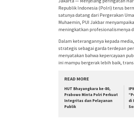
Jakarta — Menjelang peringatan Hari
Republik Indonesia (Polri) terus be
satunya datang dari Pergerakan Umat
Muhaemin, PUI Jakbar menyampaikan 
meningkatkan profesionalismenya d
Dalam keterangannya kepada media,
strategis sebagai garda terdepan p
menyatakan bahwa kepercayaan publi
ini mampu bergerak lebih baik, tra
READ MORE
HUT Bhayangkara ke-80,
IP
Prabowo Minta Polri Perkuat
“P
Integritas dan Pelayanan
di
Publik
So