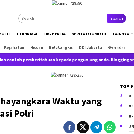
Search
MOTIF
OLAHRAGA
TAG BERITA
BERITA OTOMOTIF
LAINNYA
Kejahatan
Nissan
Bulutangkis
DKI Jakarta
Gerindra
contoh pemberitahuan kepada pengunjung anda. Bloggingpro adal
TOPIK
#P
Bhayangkara Waktu yang
#K
asi Polri
#P
#M