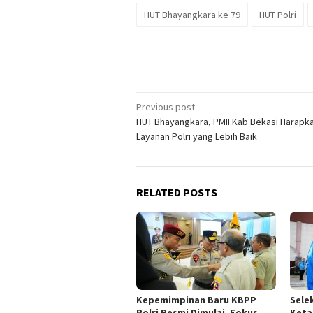
HUT Bhayangkara ke 79
HUT Polri
Post
Previous post
HUT Bhayangkara, PMII Kab Bekasi Harapk
navigation
Layanan Polri yang Lebih Baik
RELATED POSTS
Kepemimpinan Baru KBPP
Sele
Polri Resmi Dimulai, Fokus
Keta