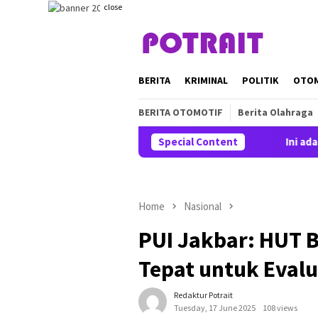
Skip
close
to
content
BERITA
KRIMINAL
POLITIK
OTO
BERITA OTOMOTIF
Berita Olahraga
Special Content
Ini adalah 
Home
Nasional
PUI Jakbar: HUT 
Tepat untuk Evalu
Redaktur Potrait
Tuesday, 17 June 2025
108 views