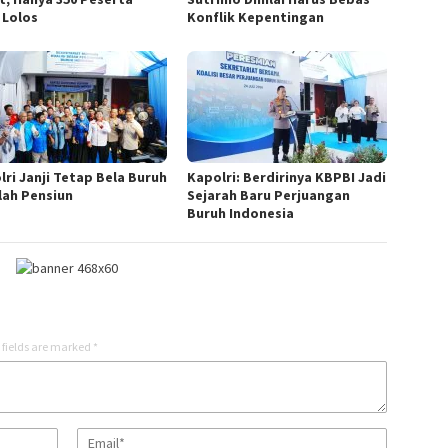
 Lolos
Konflik Kepentingan
lri Janji Tetap Bela Buruh
Kapolri: Berdirinya KBPBI Jadi
lah Pensiun
Sejarah Baru Perjuangan
Buruh Indonesia
 fields are marked
*