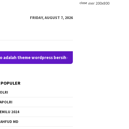
close
FRIDAY, AUGUST 7, 2026
ah theme wordpress bersih dan seo friendly, untuk melakukan p
 POPULER
OLRI
APOLRI
EMILU 2024
AHFUD MD