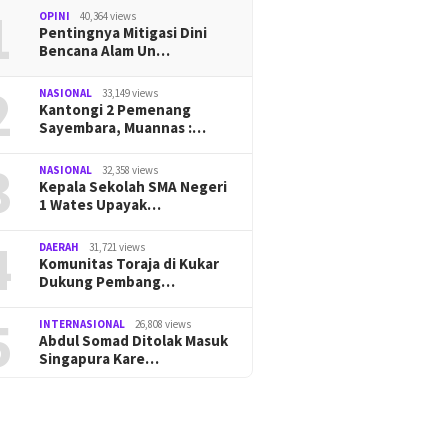
1
OPINI
40,364 views
Pentingnya Mitigasi Dini
Bencana Alam Un…
2
NASIONAL
33,149 views
Kantongi 2 Pemenang
Sayembara, Muannas :…
3
NASIONAL
32,358 views
Kepala Sekolah SMA Negeri
1 Wates Upayak…
4
DAERAH
31,721 views
Komunitas Toraja di Kukar
Dukung Pembang…
5
INTERNASIONAL
26,808 views
Abdul Somad Ditolak Masuk
Singapura Kare…