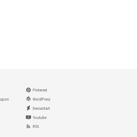
Pinterest
eupon
WordPress
n
Deviantart
Youtube
RSS