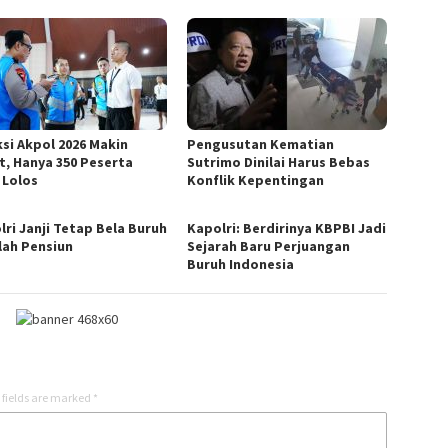
ksi Akpol 2026 Makin
Pengusutan Kematian
t, Hanya 350 Peserta
Sutrimo Dinilai Harus Bebas
 Lolos
Konflik Kepentingan
lri Janji Tetap Bela Buruh
Kapolri: Berdirinya KBPBI Jadi
lah Pensiun
Sejarah Baru Perjuangan
Buruh Indonesia
 fields are marked
*