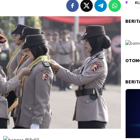
#L
BERIT
OTOM
BERIT