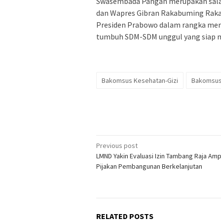
Swasembada Pangan merupakan salah
dan Wapres Gibran Rakabuming Raka.
Presiden Prabowo dalam rangka memp
tumbuh SDM-SDM unggul yang siap m
Bakomsus Kesehatan-Gizi
Bakomsus
Post
Previous post
LMND Yakin Evaluasi Izin Tambang Raja Amp
navigation
Pijakan Pembangunan Berkelanjutan
RELATED POSTS