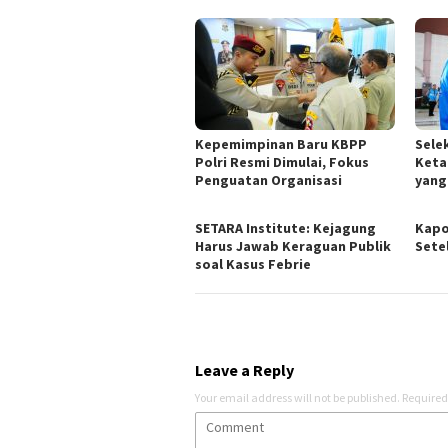
Kepemimpinan Baru KBPP
Sele
Polri Resmi Dimulai, Fokus
Keta
Penguatan Organisasi
yang
SETARA Institute: Kejagung
Kapo
Harus Jawab Keraguan Publik
Sete
soal Kasus Febrie
Leave a Reply
Your email address will not be published.
Required