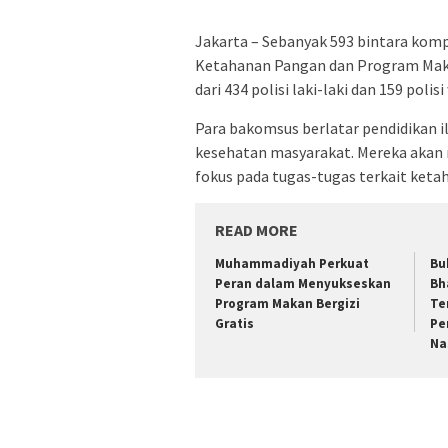
Jakarta – Sebanyak 593 bintara komp
Ketahanan Pangan dan Program Makan 
dari 434 polisi laki-laki dan 159 polis
Para bakomsus berlatar pendidikan i
kesehatan masyarakat. Mereka aka
fokus pada tugas-tugas terkait ket
READ MORE
Muhammadiyah Perkuat
Bu
Peran dalam Menyukseskan
Bh
Program Makan Bergizi
Te
Gratis
Pe
Na