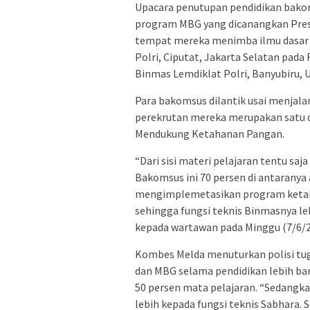
Upacara penutupan pendidikan bako
program MBG yang dicanangkan Presi
tempat mereka menimba ilmu dasar k
Polri, Ciputat, Jakarta Selatan pada R
Binmas Lemdiklat Polri, Banyubiru, 
Para bakomsus dilantik usai menjala
perekrutan mereka merupakan satu d
Mendukung Ketahanan Pangan.
“Dari sisi materi pelajaran tentu sa
Bakomsus ini 70 persen di antaranya
mengimplemetasikan program ketaha
sehingga fungsi teknis Binmasnya l
kepada wartawan pada Minggu (7/6/2
Kombes Melda menuturkan polisi t
dan MBG selama pendidikan lebih ban
50 persen mata pelajaran. “Sedangka
lebih kepada fungsi teknis Sabhara.