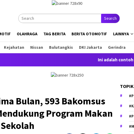
Search
MOTIF
OLAHRAGA
TAG BERITA
BERITA OTOMOTIF
LAINNYA
Kejahatan
Nissan
Bulutangkis
DKI Jakarta
Gerindra
Ini adalah contoh pembe
TOPIK
#P
Lima Bulan, 593 Bakomsus
#K
n Mendukung Program Makan
#P
 Sekolah
#M