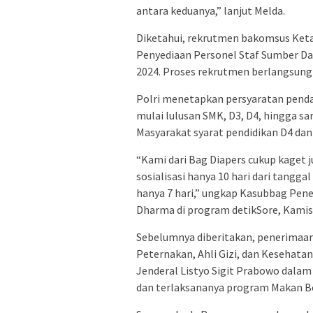
antara keduanya,” lanjut Melda.
Diketahui, rekrutmen bakomsus Ket
Penyediaan Personel Staf Sumber Da
2024. Proses rekrutmen berlangsung
Polri menetapkan persyaratan penda
mulai lulusan SMK, D3, D4, hingga sa
Masyarakat syarat pendidikan D4 dan 
“Kami dari Bag Diapers cukup kaget j
sosialisasi hanya 10 hari dari tangg
hanya 7 hari,” ungkap Kasubbag Pen
Dharma di program detikSore, Kamis 
Sebelumnya diberitakan, penerimaan
Peternakan, Ahli Gizi, dan Kesehata
Jenderal Listyo Sigit Prabowo dal
dan terlaksananya program Makan Be