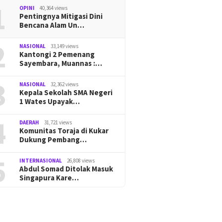
1
OPINI
40,364 views
Pentingnya Mitigasi Dini
Bencana Alam Un…
2
NASIONAL
33,149 views
Kantongi 2 Pemenang
Sayembara, Muannas :…
3
NASIONAL
32,362 views
Kepala Sekolah SMA Negeri
1 Wates Upayak…
4
DAERAH
31,721 views
Komunitas Toraja di Kukar
Dukung Pembang…
5
INTERNASIONAL
26,808 views
Abdul Somad Ditolak Masuk
Singapura Kare…