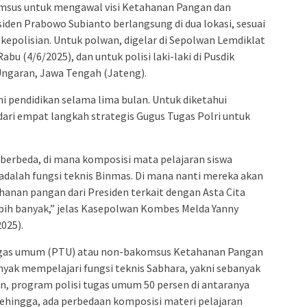
msus untuk mengawal visi Ketahanan Pangan dan
den Prabowo Subianto berlangsung di dua lokasi, sesuai
epolisian. Untuk polwan, digelar di Sepolwan Lemdiklat
abu (4/6/2025), dan untuk polisi laki-laki di Pusdik
Ungaran, Jawa Tengah (Jateng).
ni pendidikan selama lima bulan. Untuk diketahui
ari empat langkah strategis Gugus Tugas Polri untuk
ja berbeda, di mana komposisi mata pelajaran siswa
 adalah fungsi teknis Binmas. Di mana nanti mereka akan
nan pangan dari Presiden terkait dengan Asta Cita
ebih banyak,” jelas Kasepolwan Kombes Melda Yanny
025).
ugas umum (PTU) atau non-bakomsus Ketahanan Pangan
yak mempelajari fungsi teknis Sabhara, yakni sebanyak
n, program polisi tugas umum 50 persen di antaranya
 Sehingga, ada perbedaan komposisi materi pelajaran