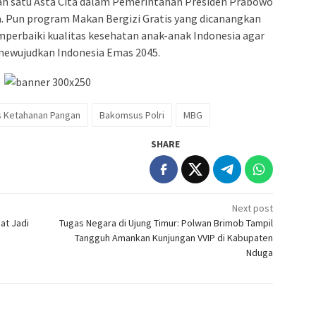
 satu Asta Cita dalam Pemerintahan Presiden Prabowo
 Pun program Makan Bergizi Gratis yang dicanangkan
erbaiki kualitas kesehatan anak-anak Indonesia agar
ewujudkan Indonesia Emas 2045.
 Ketahanan Pangan
Bakomsus Polri
MBG
SHARE
Next post
at Jadi
Tugas Negara di Ujung Timur: Polwan Brimob Tampil
Tangguh Amankan Kunjungan VVIP di Kabupaten
Nduga