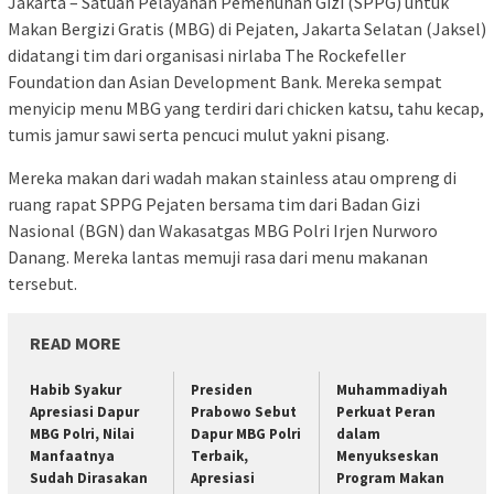
Jakarta – Satuan Pelayanan Pemenuhan Gizi (SPPG) untuk
Makan Bergizi Gratis (MBG) di Pejaten, Jakarta Selatan (Jaksel)
didatangi tim dari organisasi nirlaba The Rockefeller
Foundation dan Asian Development Bank. Mereka sempat
menyicip menu MBG yang terdiri dari chicken katsu, tahu kecap,
tumis jamur sawi serta pencuci mulut yakni pisang.
Mereka makan dari wadah makan stainless atau ompreng di
ruang rapat SPPG Pejaten bersama tim dari Badan Gizi
Nasional (BGN) dan Wakasatgas MBG Polri Irjen Nurworo
Danang. Mereka lantas memuji rasa dari menu makanan
tersebut.
READ MORE
Habib Syakur
Presiden
Muhammadiyah
Apresiasi Dapur
Prabowo Sebut
Perkuat Peran
MBG Polri, Nilai
Dapur MBG Polri
dalam
Manfaatnya
Terbaik,
Menyukseskan
Sudah Dirasakan
Apresiasi
Program Makan