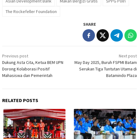
Asian Development Bank
Makan Bergizi Gratis
SPPG Polri
The Rockefeller Foundation
SHARE
Post
Previous post
Next post
navigation
Dukung Asta Cita, Ketua BEM UPN
May Day 2025, Buruh FSPMI Batam
Dorong Kolaborasi Positif
Serukan Tiga Tuntutan Utama di
Mahasiswa dan Pemerintah
Batamindo Plaza
RELATED POSTS