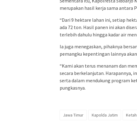
Sementara itu, Kapolresta Sidoarjo
merupakan hasil kerja sama antara P
“Dari 9 hektare lahan ini, setiap he
ada 72 ton. Hasil panen ini akan dis
terlebih dahulu hingga kadar air menc
Ia juga menegaskan, pihaknya bersa
pemangku kepentingan lainnya akan
“Kami akan terus menanam dan mema
secara berkelanjutan. Harapannya, i
serta dalam mendukung program ket
pungkasnya.
Jawa Timur
Kapolda Jatim
Ketah