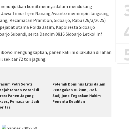
us menunjukkan komitmennya dalam mendukung
a Jawa Timur Irjen Nanang Avianto memimpin langsung
ulang, Kecamatan Prambon, Sidoarjo, Rabu (26/3/2025).
h pejabat utama Polda Jatim, Kapolresta Sidoarjo
arjo Subandi, serta Dandim 0816 Sidoarjo Letkol Inf
ibowo mengungkapkan, panen kali ini dilakukan di lahan
l sekitar 72 ton jagung.
wasum Polri Soroti
Polemik Dominus Litis dalam
sejahteraan Petani di
Penegakan Hukum, Prof.
ros: Panen Jagung
Sadjijono Tegaskan Hakim
kses, Pemasaran Jadi
Penentu Keadilan
ioritas