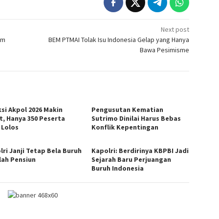
Next post
um
BEM PTMAI Tolak Isu Indonesia Gelap yang Hanya
Bawa Pesimisme
ksi Akpol 2026 Makin
Pengusutan Kematian
t, Hanya 350 Peserta
Sutrimo Dinilai Harus Bebas
 Lolos
Konflik Kepentingan
lri Janji Tetap Bela Buruh
Kapolri: Berdirinya KBPBI Jadi
lah Pensiun
Sejarah Baru Perjuangan
Buruh Indonesia