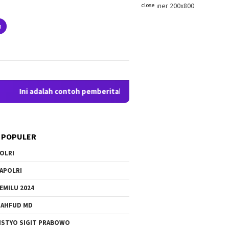
close
h
Ini adalah contoh pemberitahuan kepada pengunjung anda. Blogg
 POPULER
OLRI
APOLRI
EMILU 2024
AHFUD MD
ISTYO SIGIT PRABOWO