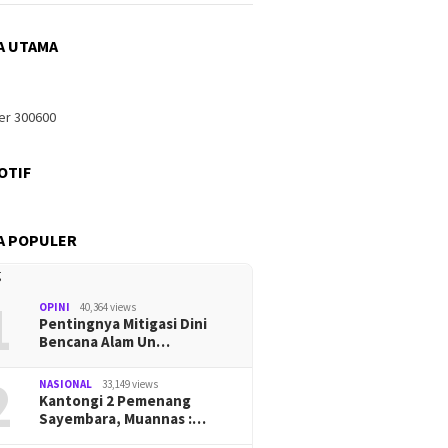
A UTAMA
OTIF
A POPULER
1
OPINI
40,364 views
Pentingnya Mitigasi Dini
Bencana Alam Un…
2
NASIONAL
33,149 views
Kantongi 2 Pemenang
Sayembara, Muannas :…