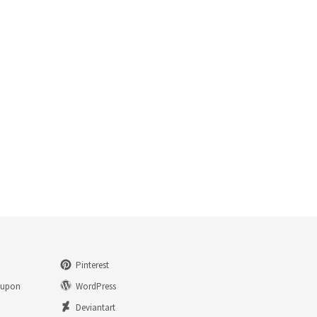
Pinterest
eupon
WordPress
n
Deviantart