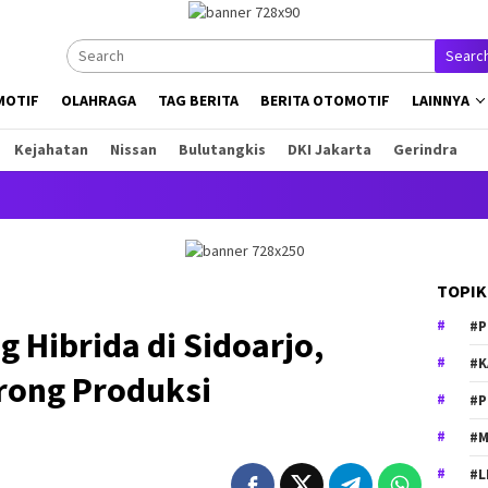
Searc
MOTIF
OLAHRAGA
TAG BERITA
BERITA OTOMOTIF
LAINNYA
Kejahatan
Nissan
Bulutangkis
DKI Jakarta
Gerindra
TOPIK
#P
 Hibrida di Sidoarjo,
#K
rong Produksi
#P
#M
#L