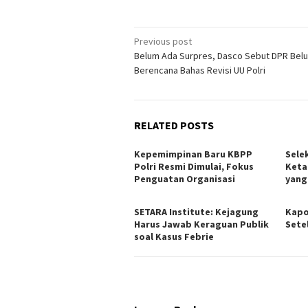
Post
Previous post
Belum Ada Surpres, Dasco Sebut DPR Bel
navigation
Berencana Bahas Revisi UU Polri
RELATED POSTS
Kepemimpinan Baru KBPP
Sele
Polri Resmi Dimulai, Fokus
Keta
Penguatan Organisasi
yang
SETARA Institute: Kejagung
Kapo
Harus Jawab Keraguan Publik
Sete
soal Kasus Febrie