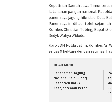
Kepolisian Daerah Jawa Timur ter
ketahanan pangan nasional. Kapold
panen raya jagung hibrida di Desa B
Panen raya ini dihadiri oleh sejumla
Kombes Christian Tobing, Bupati Sido
Dedyk Wahyu Widodo.
Karo SDM Polda Jatim, Kombes Ari W
seluas 9 hektare dengan estimasi hasi
READ MORE
Penanaman Jagung
It
Nasional Polri: Sinergi
Ke
Pesantren untuk
Ma
Kesejahteraan Petani
Su
Pr