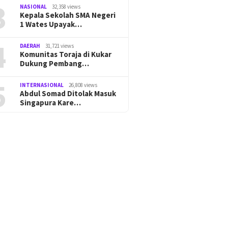
3
NASIONAL
32,358 views
Kepala Sekolah SMA Negeri
1 Wates Upayak…
4
DAERAH
31,721 views
Komunitas Toraja di Kukar
Dukung Pembang…
5
INTERNASIONAL
26,808 views
Abdul Somad Ditolak Masuk
Singapura Kare…