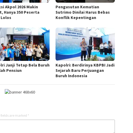
ksi Akpol 2026 Makin
Pengusutan Kematian
t, Hanya 350 Peserta
Sutrimo Dinilai Harus Bebas
 Lolos
Konflik Kepentingan
lri Janji Tetap Bela Buruh
Kapolri: Berdirinya KBPBI Jadi
lah Pensiun
Sejarah Baru Perjuangan
Buruh Indonesia
 fields are marked
*