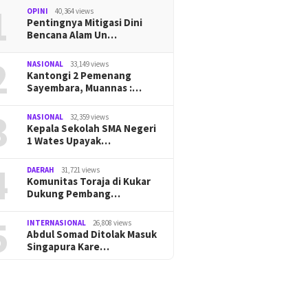
1
OPINI
40,364 views
Pentingnya Mitigasi Dini
Bencana Alam Un…
2
NASIONAL
33,149 views
Kantongi 2 Pemenang
Sayembara, Muannas :…
3
NASIONAL
32,359 views
Kepala Sekolah SMA Negeri
1 Wates Upayak…
4
DAERAH
31,721 views
Komunitas Toraja di Kukar
Dukung Pembang…
5
INTERNASIONAL
26,808 views
Abdul Somad Ditolak Masuk
Singapura Kare…