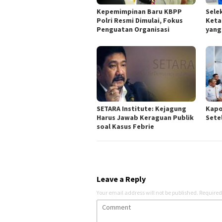
Kepemimpinan Baru KBPP
Sele
Polri Resmi Dimulai, Fokus
Keta
Penguatan Organisasi
yang
SETARA Institute: Kejagung
Kapo
Harus Jawab Keraguan Publik
Sete
soal Kasus Febrie
Leave a Reply
Your email address will not be published.
Required