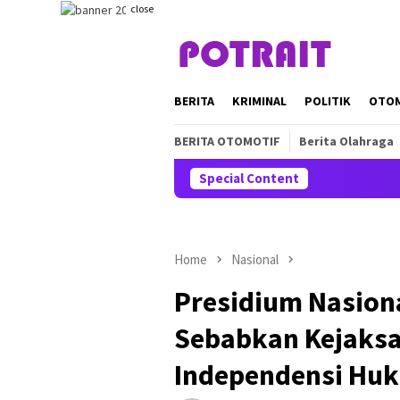
Skip
close
to
content
BERITA
KRIMINAL
POLITIK
OTO
BERITA OTOMOTIF
Berita Olahraga
Special Content
Home
Nasional
Presidium Nasiona
Sebabkan Kejaks
Independensi Hu