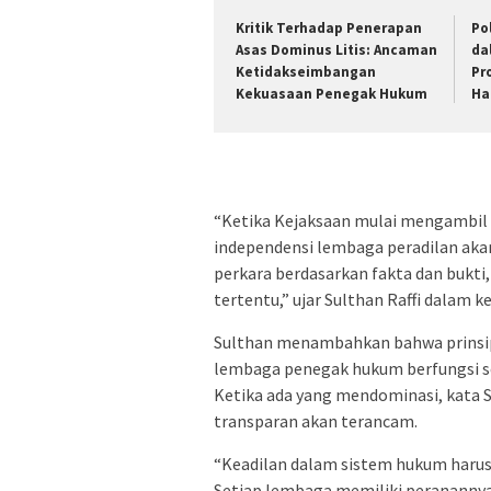
Kritik Terhadap Penerapan
Po
Asas Dominus Litis: Ancaman
da
Ketidakseimbangan
Pr
Kekuasaan Penegak Hukum
Ha
“Ketika Kejaksaan mulai mengambil 
independensi lembaga peradilan ak
perkara berdasarkan fakta dan bukti
tertentu,” ujar Sulthan Raffi dalam 
Sulthan menambahkan bahwa prinsip k
lembaga penegak hukum berfungsi s
Ketika ada yang mendominasi, kata S
transparan akan terancam.
“Keadilan dalam sistem hukum harus 
Setiap lembaga memiliki peranannya