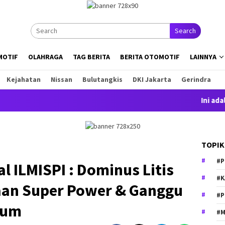
Search
MOTIF
OLAHRAGA
TAG BERITA
BERITA OTOMOTIF
LAINNYA
Kejahatan
Nissan
Bulutangkis
DKI Jakarta
Gerindra
Ini adalah co
TOPIK
#P
l ILMISPI : Dominus Litis
#K
aan Super Power & Ganggu
#P
kum
#M