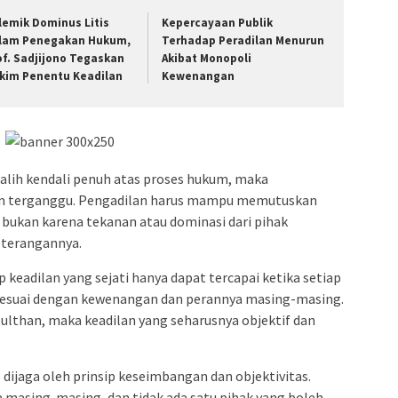
lemik Dominus Litis
Kepercayaan Publik
lam Penegakan Hukum,
Terhadap Peradilan Menurun
of. Sadjijono Tegaskan
Akibat Monopoli
kim Penentu Keadilan
Kewenangan
alih kendali penuh atas proses hukum, maka
an terganggu. Pengadilan harus mampu memutuskan
, bukan karena tekanan atau dominasi dari pihak
keterangannya.
eadilan yang sejati hanya dapat tercapai ketika setiap
esuai dengan kewenangan dan perannya masing-masing.
ulthan, maka keadilan yang seharusnya objektif dan
dijaga oleh prinsip keseimbangan dan objektivitas.
 masing-masing, dan tidak ada satu pihak yang boleh