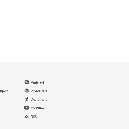
Pinterest
eupon
WordPress
n
Deviantart
Youtube
RSS