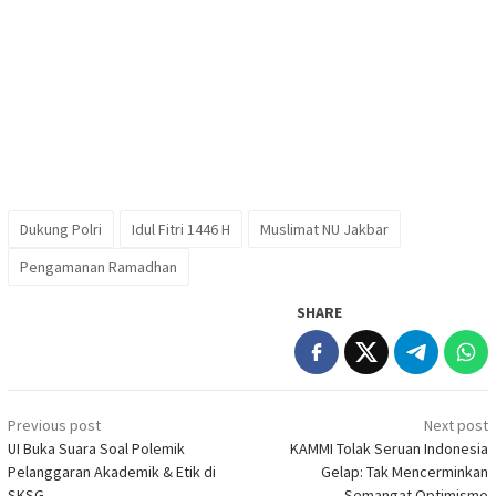
Dukung Polri
Idul Fitri 1446 H
Muslimat NU Jakbar
Pengamanan Ramadhan
SHARE
Post
Previous post
Next post
navigation
UI Buka Suara Soal Polemik
KAMMI Tolak Seruan Indonesia
Pelanggaran Akademik & Etik di
Gelap: Tak Mencerminkan
SKSG
Semangat Optimisme