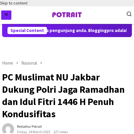
Skip to content
pemberitahuan kepada pengunjung anda. Bloggingpro adalah them
Special Content
Home
Nasional
PC Muslimat NU Jakbar
Dukung Polri Jaga Ramadhan
dan Idul Fitri 1446 H Penuh
Kondusifitas
Redaktur Potrait
Friday, 14 March 2025
127 views