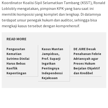
Koordinator Koalisi Sipil Selamatkan Tambang (KSST), Ronald
Loblobly mengatakan, pimpinan KPK yang baru saat ini
memiliki komposisi yang komplet dan lengkap. Di dalamnya
terdapat unsur penegak hukum dan auditor, sehingga bisa
mengkaji kasus tersebut dengan komprehensif.
READ MORE
Pengusutan
Kasus Mantan
DE JURE Desak
Kematian
Jampidsus,
Penahanan Febrie
Sutrimo Dinilai
Prof. Suparji
Adriansyah agar
Harus Bebas
Ingatkan
Proses Hukum
Konflik
Pentingnya
Berjalan Objektif
Kepentingan
Independensi
dan Kredibel
Kejaksaan