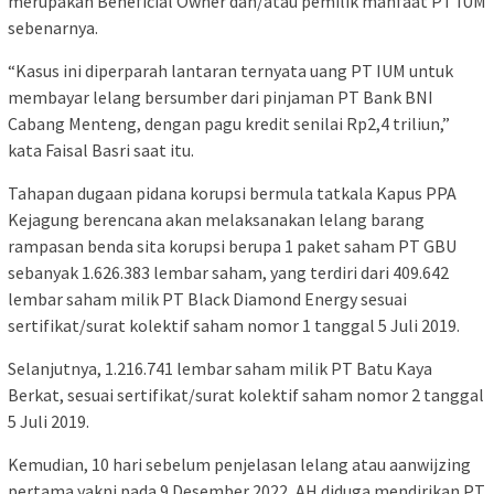
merupakan Beneficial Owner dan/atau pemilik manfaat PT IUM
sebenarnya.
“Kasus ini diperparah lantaran ternyata uang PT IUM untuk
membayar lelang bersumber dari pinjaman PT Bank BNI
Cabang Menteng, dengan pagu kredit senilai Rp2,4 triliun,”
kata Faisal Basri saat itu.
Tahapan dugaan pidana korupsi bermula tatkala Kapus PPA
Kejagung berencana akan melaksanakan lelang barang
rampasan benda sita korupsi berupa 1 paket saham PT GBU
sebanyak 1.626.383 lembar saham, yang terdiri dari 409.642
lembar saham milik PT Black Diamond Energy sesuai
sertifikat/surat kolektif saham nomor 1 tanggal 5 Juli 2019.
Selanjutnya, 1.216.741 lembar saham milik PT Batu Kaya
Berkat, sesuai sertifikat/surat kolektif saham nomor 2 tanggal
5 Juli 2019.
Kemudian, 10 hari sebelum penjelasan lelang atau aanwijzing
pertama yakni pada 9 Desember 2022, AH diduga mendirikan PT