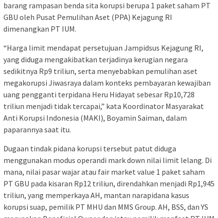
barang rampasan benda sita korupsi berupa 1 paket saham PT
GBU oleh Pusat Pemulihan Aset (PPA) Kejagung RI
dimenangkan PT IUM.
“Harga limit mendapat persetujuan Jampidsus Kejagung RI,
yang diduga mengakibatkan terjadinya kerugian negara
sedikitnya Rp9 triliun, serta menyebabkan pemulihan aset
megakorupsi Jiwasraya dalam konteks pembayaran kewajiban
uang pengganti terpidana Heru Hidayat sebesar Rp10,728
triliun menjadi tidak tercapai,” kata Koordinator Masyarakat
Anti Korupsi Indonesia (MAKI), Boyamin Saiman, dalam
paparannya saat itu.
Dugaan tindak pidana korupsi tersebut patut diduga
menggunakan modus operandi mark down nilai limit lelang. Di
mana, nilai pasar wajar atau fair market value 1 paket saham
PT GBU pada kisaran Rp12 triliun, direndahkan menjadi Rp1,945
triliun, yang memperkaya AH, mantan narapidana kasus
korupsi suap, pemilik PT MHU dan MMS Group. AH, BSS, dan YS