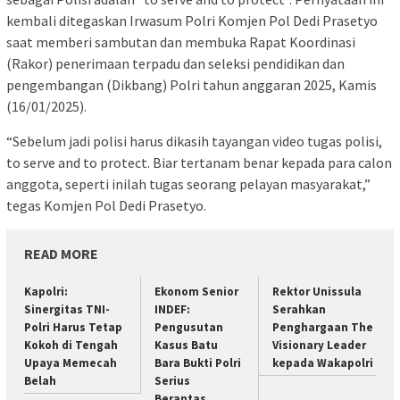
kembali ditegaskan Irwasum Polri Komjen Pol Dedi Prasetyo
saat memberi sambutan dan membuka Rapat Koordinasi
(Rakor) penerimaan terpadu dan seleksi pendidikan dan
pengembangan (Dikbang) Polri tahun anggaran 2025, Kamis
(16/01/2025).
“Sebelum jadi polisi harus dikasih tayangan video tugas polisi,
to serve and to protect. Biar tertanam benar kepada para calon
anggota, seperti inilah tugas seorang pelayan masyarakat,”
tegas Komjen Pol Dedi Prasetyo.
READ MORE
Kapolri:
Ekonom Senior
Rektor Unissula
Sinergitas TNI-
INDEF:
Serahkan
Polri Harus Tetap
Pengusutan
Penghargaan The
Kokoh di Tengah
Kasus Batu
Visionary Leader
Upaya Memecah
Bara Bukti Polri
kepada Wakapolri
Belah
Serius
Berantas