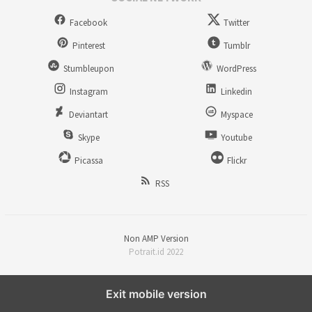
Facebook
Twitter
Pinterest
Tumblr
Stumbleupon
WordPress
Instagram
Linkedin
Deviantart
Myspace
Skype
Youtube
Picassa
Flickr
RSS
Non AMP Version
Potrait.id 2022
Exit mobile version