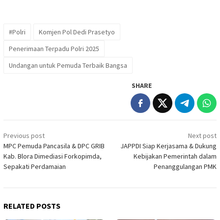
#Polri
Komjen Pol Dedi Prasetyo
Penerimaan Terpadu Polri 2025
Undangan untuk Pemuda Terbaik Bangsa
SHARE
Post
Previous post
Next post
navigation
MPC Pemuda Pancasila & DPC GRIB
JAPPDI Siap Kerjasama & Dukung
Kab. Blora Dimediasi Forkopimda,
Kebijakan Pemerintah dalam
Sepakati Perdamaian
Penanggulangan PMK
RELATED POSTS