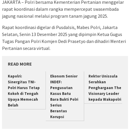
JAKARTA – Polri bersama Kementerian Pertanian menggelar
rapat koordinasi dalam rangka mempercepat swasembada
jagung nasional melalui program tanam jagung 2025.
Rapat koordinasi digelar di Pusdalsis, Mabes Polri, Jakarta
Selatan, Senin 13 Desember 2025 yang dipimpin Ketua Gugus
Tugas Pangan Polri Komjen Dedi Prasetyo dan dihadiri Menteri
Pertanian secara virtual.
READ MORE
Kapolri:
Ekonom Senior
Rektor Unissula
Sinergitas TNI-
INDEF:
Serahkan
Polri Harus Tetap
Pengusutan
Penghargaan The
Kokoh di Tengah
Kasus Batu
Visionary Leader
Upaya Memecah
Bara Bukti Polri
kepada Wakapolri
Belah
Serius
Berantas
Korupsi