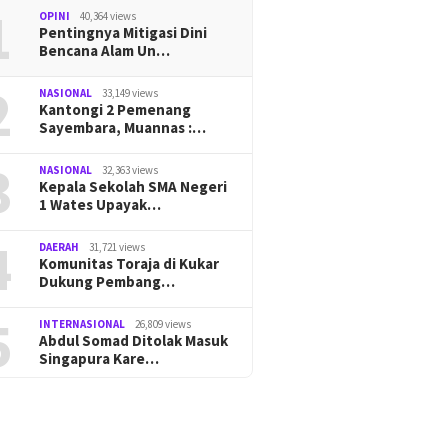
1
OPINI
40,364 views
Pentingnya Mitigasi Dini
Bencana Alam Un…
2
NASIONAL
33,149 views
Kantongi 2 Pemenang
Sayembara, Muannas :…
3
NASIONAL
32,363 views
Kepala Sekolah SMA Negeri
1 Wates Upayak…
4
DAERAH
31,721 views
Komunitas Toraja di Kukar
Dukung Pembang…
5
INTERNASIONAL
26,809 views
Abdul Somad Ditolak Masuk
Singapura Kare…