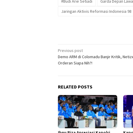
#Budi Arie Setiadi
Garda Depan Lawan
Jaringan Aktivis Reformasi Indonesia 98
Post
Previous post
Demo ARM di Colomadu Banjir Kritik, Netize
navigation
Orderan Siapa Nih?!
RELATED POSTS
Ibnu Riza Apresiasi Kapolri
Kapol