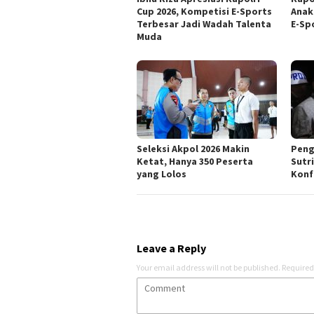
Cup 2026, Kompetisi E-Sports
Anak
Terbesar Jadi Wadah Talenta
E-Sp
Muda
Seleksi Akpol 2026 Makin
Peng
Ketat, Hanya 350 Peserta
Sutr
yang Lolos
Konf
Leave a Reply
Your email address will not be published.
Required