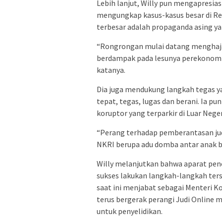
Lebih lanjut, Willy pun mengapresias
mengungkap kasus-kasus besar di Rep
terbesar adalah propaganda asing ya
“Rongrongan mulai datang menghaja
berdampak pada lesunya perekonomia
katanya.
Dia juga mendukung langkah tegas ya
tepat, tegas, lugas dan berani. Ia p
koruptor yang terparkir di Luar Neger
“Perang terhadap pemberantasan judi
NKRI berupa adu domba antar anak b
Willy melanjutkan bahwa aparat pene
sukses lakukan langkah-langkah ter
saat ini menjabat sebagai Menteri
terus bergerak perangi Judi Online m
untuk penyelidikan.