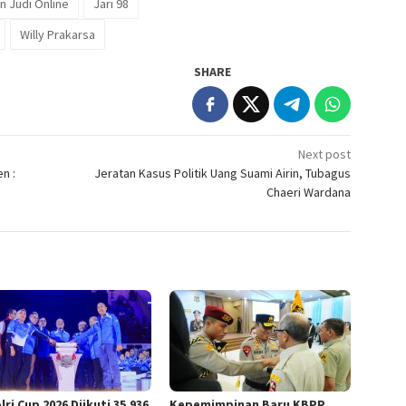
 Judi Online
Jari 98
Willy Prakarsa
SHARE
Next post
n :
Jeratan Kasus Politik Uang Suami Airin, Tubagus
Chaeri Wardana
ri Cup 2026 Diikuti 35.936
Kepemimpinan Baru KBPP