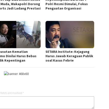
 Muda, Wakapolri Dorong
Polri Resmi Dimulai, Fokus
orts Jadi Ladang Prestasi
Penguatan Organisasi
usutan Kematian
SETARA Institute: Kejagung
imo Dinilai Harus Bebas
Harus Jawab Keraguan Publik
lik Kepentingan
soal Kasus Febrie
 fields are marked
*