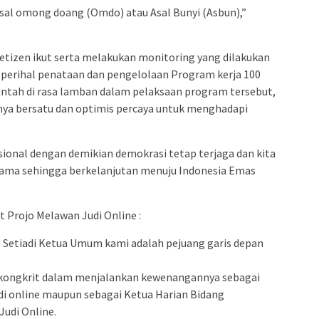
 asal omong doang (Omdo) atau Asal Bunyi (Asbun),”
etizen ikut serta melakukan monitoring yang dilakukan
perihal penataan dan pengelolaan Program kerja 100
merintah di rasa lamban dalam pelaksaan program tersebut,
nya bersatu dan optimis percaya untuk menghadapi
nasional dengan demikian demokrasi tetap terjaga dan kita
ama sehingga berkelanjutan menuju Indonesia Emas
t Projo Melawan Judi Online :
e Setiadi Ketua Umum kami adalah pejuang garis depan
il kongkrit dalam menjalankan kewenangannya sebagai
 online maupun sebagai Ketua Harian Bidang
udi Online.