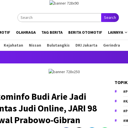
Search
MOTIF
OLAHRAGA
TAG BERITA
BERITA OTOMOTIF
LAINNYA
Kejahatan
Nissan
Bulutangkis
DKI Jakarta
Gerindra
In
TOPIK
#P
ominfo Budi Arie Jadi
#K
tas Judi Online, JARI 98
#P
wal Prabowo-Gibran
#M