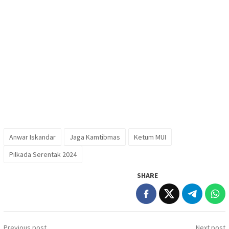
Anwar Iskandar
Jaga Kamtibmas
Ketum MUI
Pilkada Serentak 2024
SHARE
Post
Previous post
Next post