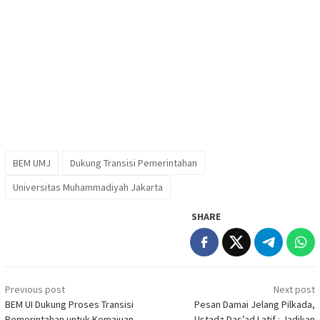
BEM UMJ
Dukung Transisi Pemerintahan
Universitas Muhammadiyah Jakarta
SHARE
Post
Previous post
Next post
navigation
BEM UI Dukung Proses Transisi
Pesan Damai Jelang Pilkada,
Pemerintahan untuk Kemajuan
Ustadz Das’ad Latif : Jadikan