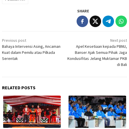
SHARE
Post
Previous post
Next post
navigation
Bahaya Intervensi Asing, Ancaman
Apel Kesetiaan kepada PBNU,
Kuat dalam Pemilu atau Pilkada
Banser Ajak Semua Pihak Jaga
Serentak
Kondusifitas Jelang Muktamar PKB
di Bali
RELATED POSTS