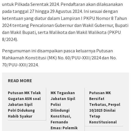
untuk Pilkada Serentak 2024. Pendaftaran akan dilaksanakan
pada tanggal 27 hingga 29 Agustus 2024. Ini sesuai dengan
ketentuan yang diatur dalam Lampiran I PKPU Nomor 8 Tahun
2024 tentang Pencalonan Gubernur dan Wakil Gubernur, Bupati
dan Wakil Bupati, serta Walikota dan Wakil Walikota (PKPU
8/2024).
Pengumuman ini disampaikan pasca keluarnya Putusan
Mahkamah Konstitusi (MK) No. 60/PUU-XXII/2024 dan No.
70/PUU-XXII/2024.
READ MORE
Putusan MK Tolak
MK Tegaskan
Putusan MK
Gugatan ASN soal
Jabatan Sipil
Bersifat
Jabatan Sipil
Polisi
Terbatas, Perpol
Polri Didukung
Dilindungi
10/2025 Dinilai
Habib Syakur
Konstitusi,
Tetap
Fernando
Konstitusional
Emas: Polemik