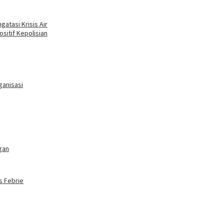
tasi Krisis Air
sitif Kepolisian
ganisasi
gan
s Febrie