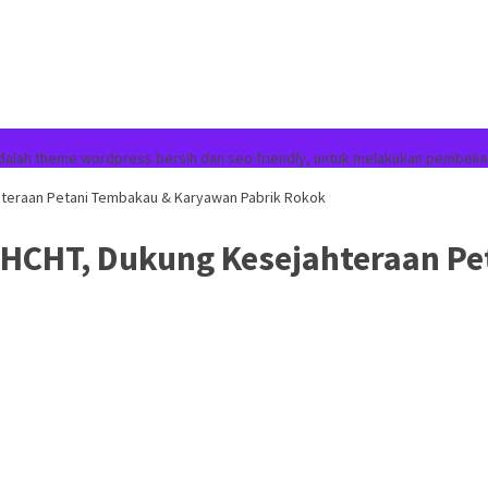
dalah theme wordpress bersih dan seo friendly, untuk melakukan pembelia
hteraan Petani Tembakau & Karyawan Pabrik Rokok
BHCHT, Dukung Kesejahteraan P