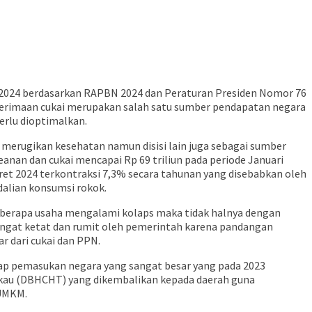
 2024 berdasarkan RAPBN 2024 dan Peraturan Presiden Nomor 76
nerimaan cukai merupakan salah satu sumber pendapatan negara
erlu dioptimalkan.
 merugikan kesehatan namun disisi lain juga sebagai sumber
an dan cukai mencapai Rp 69 triliun pada periode Januari
ret 2024 terkontraksi 7,3% secara tahunan yang disebabkan oleh
dalian konsumsi rokok.
eberapa usaha mengalami kolaps maka tidak halnya dengan
sangat ketat dan rumit oleh pemerintah karena pandangan
r dari cukai dan PPN.
p pemasukan negara yang sangat besar yang pada 2023
mbakau (DBHCHT) yang dikembalikan kepada daerah guna
 UMKM.