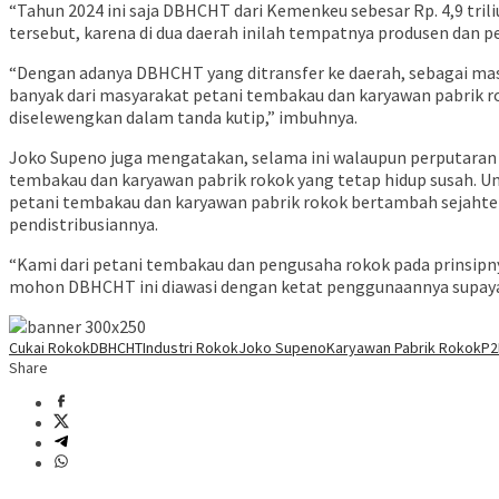
“Tahun 2024 ini saja DBHCHT dari Kemenkeu sebesar Rp. 4,9 trili
tersebut, karena di dua daerah inilah tempatnya produsen dan pe
“Dengan adanya DBHCHT yang ditransfer ke daerah, sebagai mas
banyak dari masyarakat petani tembakau dan karyawan pabrik 
diselewengkan dalam tanda kutip,” imbuhnya.
Joko Supeno juga mengatakan, selama ini walaupun perputaran u
tembakau dan karyawan pabrik rokok yang tetap hidup susah.
petani tembakau dan karyawan pabrik rokok bertambah sejahter
pendistribusiannya.
“Kami dari petani tembakau dan pengusaha rokok pada prinsipny
mohon DBHCHT ini diawasi dengan ketat penggunaannya supaya 
Cukai Rokok
DBHCHT
Industri Rokok
Joko Supeno
Karyawan Pabrik Rokok
P2
Share