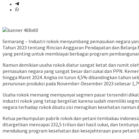
Semarang – Industri rokok menyumbang pemasukan negara yang 
Tahun 2023 tentang Rincian Anggaran Pendapatan dan Belanja N
yang penting untuk membiayai berbagai program pembangunan na
Namun demikian usaha rokok diatur sangat ketat dan rumit oleh
pemasukan negara yang sangat besar dari cukai dan PPN. Kemen
hingga Maret 2024. Angka ini turun 4,5% dibandingkan tahun se
penurunan produksi pada November-Desember 2023 sebesar 1,7%. 
Usaha rokok memang mempunyai segmen pasar tersendiri dikala
industri rokok yang tetap bergeliat karena sudah memiliki seg
negara terhadap rokok disatu sisi merugikan kesehatan namun di
Ketua perkumpulan pabrik rokok dan petani tembakau indones
ditargetkan mencapai 232,5 triliun dari hasil cukai, dan tentu
mendukung program kesehatan dan kesejahteraan para petani t