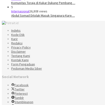
Komunitas Toraja di Kukar Dukung Pembang…
5
Internasional
26,808 views
Abdul Somad Ditolak Masuk Singapura Kare…
Indeks
Kode Etik
Karir
Redaksi
Privacy Policy
Disclaimer
Tentang Kami
Kontak Kami
Form Pengaduan
Pedoman Media Siber
Social Network
Facebook
Twitter
Pinterest
Tumblr
Stumbleupon