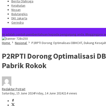
Berita Olahraga
Kejahatan
Nissan
Bulutangkis
DKI Jakarta
Gerindra
Special Content
Ini adalah contoh pemberitahuan kepada pengunjung anda. Bloggingpro a
Home
Nasional
P2RPTI Dorong Optimalisasi DBHCHT, Dukung Keseja
P2RPTI Dorong Optimalisasi D
Pabrik Rokok
Redaktur Potrait
Saturday, 15 June 2024
Friday, 14 June 2024
214 views