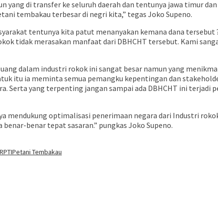
un yang di transfer ke seluruh daerah dan tentunya jawa timur da
tani tembakau terbesar di negri kita,” tegas Joko Supeno.
yarakat tentunya kita patut menanyakan kemana dana tersebut ?
rokok tidak merasakan manfaat dari DBHCHT tersebut. Kami sang
ang dalam industri rokok ini sangat besar namun yang menikmati 
 Untuk itu ia meminta semua pemangku kepentingan dan stakeho
a. Serta yang terpenting jangan sampai ada DBHCHT ini terjadi
a mendukung optimalisasi penerimaan negara dari Industri rokok
benar-benar tepat sasaran.” pungkas Joko Supeno.
RPTI
Petani Tembakau