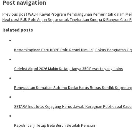
Post navigation
Previous post
WALHI Kawal Program Pembangunan Pemerintah dalam Menga
Next post
RUU Polri Angin Segar untuk Tingkatkan Kinerja & Bangun Citra Po
Related posts
Kepemimpinan Baru KBPP Polri Resmi Dimulai, Fokus Penguatan Or
Seleksi Akpol 2026 Makin Ketat, Hanya 350 Peserta yang Lolos
Pengusutan Kematian Sutrimo Dinilai Harus Bebas Konflik Kepentin
SETARA Institute: Kejagung Harus Jawab Keraguan Publik soal Kasu
Kapolri Janji Tetap Bela Buruh Setelah Pensiun