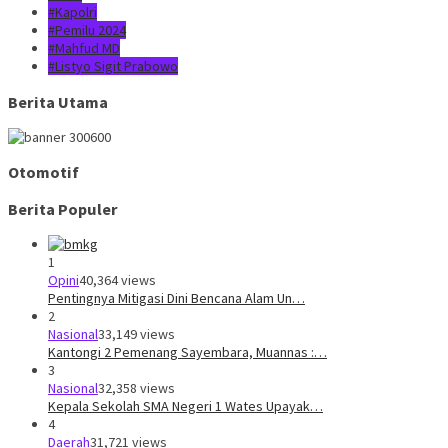
#Kapolri
#Pemilu 2024
#Mahfud MD
#Listyo Sigit Prabowo
Berita Utama
Otomotif
Berita Populer
1
Opini
40,364 views
Pentingnya Mitigasi Dini Bencana Alam Un…
2
Nasional
33,149 views
Kantongi 2 Pemenang Sayembara, Muannas :…
3
Nasional
32,358 views
Kepala Sekolah SMA Negeri 1 Wates Upayak…
4
Daerah
31,721 views