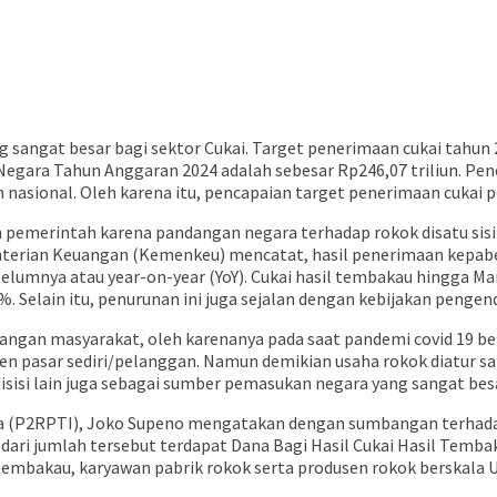
sangat besar bagi sektor Cukai. Target penerimaan cukai tahun
egara Tahun Anggaran 2024 adalah sebesar Rp246,07 triliun. Pe
sional. Oleh karena itu, pencapaian target penerimaan cukai p
 pemerintah karena pandangan negara terhadap rokok disatu sisi
terian Keuangan (Kemenkeu) mencatat, hasil penerimaan kepabean
belumnya atau year-on-year (YoY). Cukai hasil tembakau hingga Ma
Selain itu, penurunan ini juga sejalan dengan kebijakan pengen
ngan masyarakat, oleh karenanya pada saat pandemi covid 19 b
men pasar sediri/pelanggan. Namun demikian usaha rokok diatur 
sisi lain juga sebagai sumber pemasukan negara yang sangat besa
ia (P2RPTI), Joko Supeno mengatakan dengan sumbangan terhada
nya dari jumlah tersebut terdapat Dana Bagi Hasil Cukai Hasil Te
embakau, karyawan pabrik rokok serta produsen rokok berskala