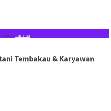
n silahkan
KLIK DISINI
.
etani Tembakau & Karyawan