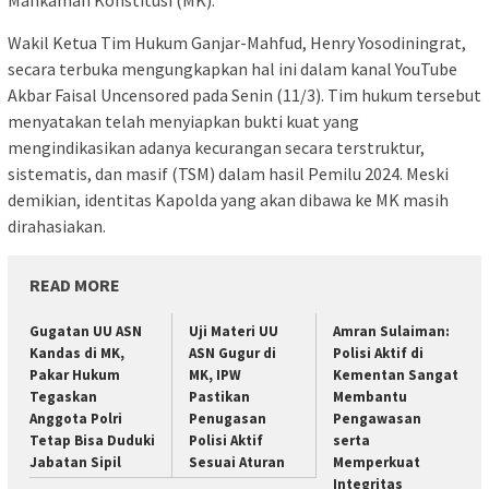
Wakil Ketua Tim Hukum Ganjar-Mahfud, Henry Yosodiningrat,
secara terbuka mengungkapkan hal ini dalam kanal YouTube
Akbar Faisal Uncensored pada Senin (11/3). Tim hukum tersebut
menyatakan telah menyiapkan bukti kuat yang
mengindikasikan adanya kecurangan secara terstruktur,
sistematis, dan masif (TSM) dalam hasil Pemilu 2024. Meski
demikian, identitas Kapolda yang akan dibawa ke MK masih
dirahasiakan.
READ MORE
Gugatan UU ASN
Uji Materi UU
Amran Sulaiman:
Kandas di MK,
ASN Gugur di
Polisi Aktif di
Pakar Hukum
MK, IPW
Kementan Sangat
Tegaskan
Pastikan
Membantu
Anggota Polri
Penugasan
Pengawasan
Tetap Bisa Duduki
Polisi Aktif
serta
Jabatan Sipil
Sesuai Aturan
Memperkuat
Integritas