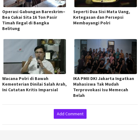
Operasi Gabungan Bareskrim–
Seperti Dua Sisi Mata Uang,
Bea Cukai Sita 16 Ton Pasir
Ketegasan dan Persepsi
Timah Ilegal di Bangka
Membayangi Polri
Belitung
Wacana Polri di Bawah
IKA PMII DKI Jakarta Ingatkan
Kementerian Dinilai Salah Arah,
Mahasiswa Tak Mudah
Ini Catatan Kritis Imparsial
Terprovokasi Isu Memecah
Belah
Add Comment