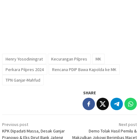
Henry Yosodiningrat
Kecurangan Pilpres
MK
Perkara Pilpres 2024
Rencana PDIP Bawa Kapolda ke MK
TPN Ganjar-Mahfud
SHARE
Post
Previous post
Next post
navigation
KPK Dipadati Massa, Desak Ganjar
Demo Tolak Hasil Pemilu &
Pranowo & Eks Dirut Bank Jateng
Makzulkan Jokowi Berimbas Macet