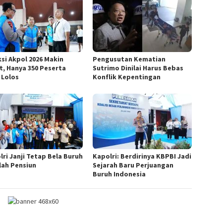
ksi Akpol 2026 Makin
Pengusutan Kematian
t, Hanya 350 Peserta
Sutrimo Dinilai Harus Bebas
 Lolos
Konflik Kepentingan
lri Janji Tetap Bela Buruh
Kapolri: Berdirinya KBPBI Jadi
lah Pensiun
Sejarah Baru Perjuangan
Buruh Indonesia