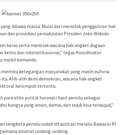
i yang dibawa massa. Mulai dari menolak pengguliran hak
kan dan provokasi pemakzulan Presiden Joko Widodo.
m keras serta menolak wacana hak angket dugaan
s keliru dan inkonstitusional,” tegas Koordinator
tas mobil komando.
sa memicu ketegangan masyarakat yang masih euforia
itu. Alih-alih demi demokrasi, wacana hak angket
lektoral kelompok tertentu.
ah para elite politik hormati hasil pemilu sebagai
isi bangsa yang aman, damai, dan sejuk bisa terwujud,”
n sengketa pemilu sudah difasilitasi melalui Bawaslu RI
agaimana amanat undang-undang.