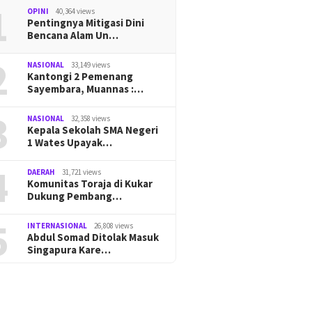
1
OPINI
40,364 views
Pentingnya Mitigasi Dini
Bencana Alam Un…
2
NASIONAL
33,149 views
Kantongi 2 Pemenang
Sayembara, Muannas :…
3
NASIONAL
32,358 views
Kepala Sekolah SMA Negeri
1 Wates Upayak…
4
DAERAH
31,721 views
Komunitas Toraja di Kukar
Dukung Pembang…
5
INTERNASIONAL
26,808 views
Abdul Somad Ditolak Masuk
Singapura Kare…