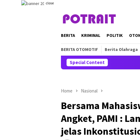
Skip
close
to
content
BERITA
KRIMINAL
POLITIK
OTO
BERITA OTOMOTIF
Berita Olahraga
Special Content
Home
Nasional
Bersama Mahasis
Angket, PAMI : La
jelas Inkonstitusi