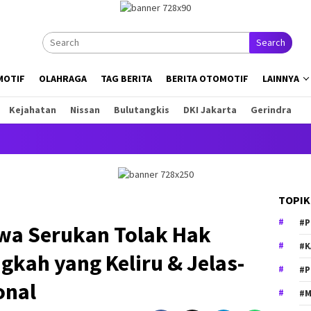
Search
MOTIF
OLAHRAGA
TAG BERITA
BERITA OTOMOTIF
LAINNYA
Kejahatan
Nissan
Bulutangkis
DKI Jakarta
Gerindra
Ini
TOPIK
#P
wa Serukan Tolak Hak
#K
ngkah yang Keliru & Jelas-
#P
onal
#M