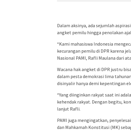
Dalam aksinya, ada sejumlah aspiras
angket pemilu hingga penolakan aja
“Kami mahasiswa Indonesia mengeca
kecurangan pemilu di DPR karena jela
Nasional PAMI, Rafli Maulana dari a
Wacana hak angket di DPR justru bi
dalam pesta demokrasi lima tahunan 
disinyalir hanya demi kepentingan e
“Yang diinginkan rakyat saat ini adal
kehendak rakyat. Dengan begitu, kond
lanjut Rafli.
PAMI juga mengingatkan, penyelesaia
dan Mahkamah Konstitusi (MK) seb