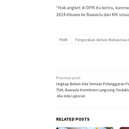
“Hak angket di DPR itu keliru, karen
2024 dibawa ke Bawaslu dan MK sesua
PAMI
Pergerakan Aktivis Mahasiswa 
Post
Previous post
Ungkap Belum Ada Temuan Pelanggaran P
navigation
TSM, Bawaslu Komitmen Langsung Tindakla
Jika Ada Laporan
RELATED POSTS