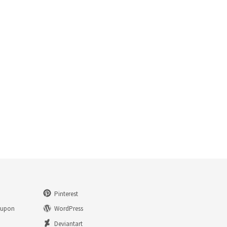
Pinterest
eupon
WordPress
n
Deviantart