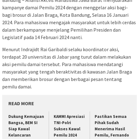
Bandung – Aliansi Aktvis Mahasiswa Jawa Barat menyuarakan
kampanye damai Pemilu 2024 dengan menggelar aksi bagi-
bagi brosur di Jalan Braga, Kota Bandung, Selasa 16 Januari
2024. Para mahasiswa mengajak masyarakat untuk lebih cerdas
dalam berkampanye menjelang Pemilihan Presiden dan
Legislatif pada 14 Februari 2024 nanti.
Menurut Indrajidt Rai Garibaldi selaku koordinator aksi,
terdapat 20 universitas di Jabar yang turut dalam melakukan
aksi pemilu damai tersebut. Para mahasiswa mendatangi
masyarakat yang tengah beraktivitas di kawasan Jalan Braga
dan memberikan brosur dengan berbagai pesan tentang
pemilu damai.
READ MORE
Dukung Kemajuan
KAMMI Apresiasi
Pastikan Semua
Bangsa, BEM SI
TNI-Polri
Pihak Sudah
Siap Kawal
Sukses Kawal
Menerima Hasil
Kelancaran
Pemilu 2024
Pemilu, Fernando