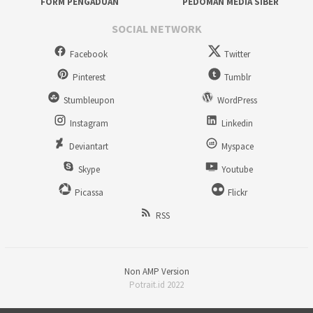
FORM PENGADUAN
PEDOMAN MEDIA SIBER
SOCIAL NETWORK
Facebook
Twitter
Pinterest
Tumblr
Stumbleupon
WordPress
Instagram
Linkedin
Deviantart
Myspace
Skype
Youtube
Picassa
Flickr
RSS
Non AMP Version
Potrait.id 2022