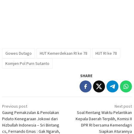
Gowes Dutago
HUT Kemerdekaan RI ke 78
HUT RI ke 78
Komjen Pol Purn Sutanto
SHARE
Post
Previous post
Next post
navigation
Gaung Pemakzulan & Penolakan
Soal Rentang Waktu Pelantikan
Pidato Kenegaraan Jokowi dari
Kepala Daerah Terpilih, Komisi II
Hizbullah Indonesia – Sri Bintang
DPR RI bersama Kemendagri
cs, Fernando Emas : Gak Ngaruh,
Siapkan Aturannya