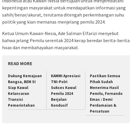
Indonesia atau Kawan-Nesia bertujuan untuk menjembatani
kepentingan masyarakat untuk mendapatkan informasi yang
sahih/benar/akurat, terutama ditengah perkembangan suhu
politik yang kian memanas menjelang pemilu 2024.
Ketua Umum Kawan-Nesia, Ade Salman Elfarizi menyebut
bahwa jelang Pemilu serentak 2024 kerap beredar berita-berita
hoax dan membahayakan masyarakat.
READ MORE
Dukung Kemajuan
KAMMI Apresiasi
Pastikan Semua
Bangsa, BEM SI
TNI-Polri
Pihak Sudah
Siap Kawal
Sukses Kawal
Menerima Hasil
Kelancaran
Pemilu 2024
Pemilu, Fernando
Transisi
Berjalan
Emas : Demi
Pemerintahan
Kondusif
Perdamaian &
Persatuan