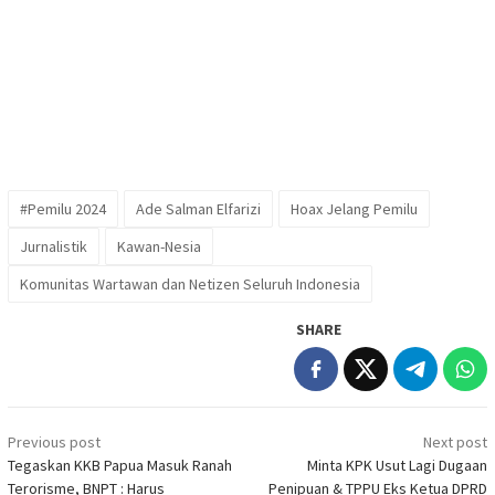
#Pemilu 2024
Ade Salman Elfarizi
Hoax Jelang Pemilu
Jurnalistik
Kawan-Nesia
Komunitas Wartawan dan Netizen Seluruh Indonesia
SHARE
Post
Previous post
Next post
navigation
Tegaskan KKB Papua Masuk Ranah
Minta KPK Usut Lagi Dugaan
Terorisme, BNPT : Harus
Penipuan & TPPU Eks Ketua DPRD