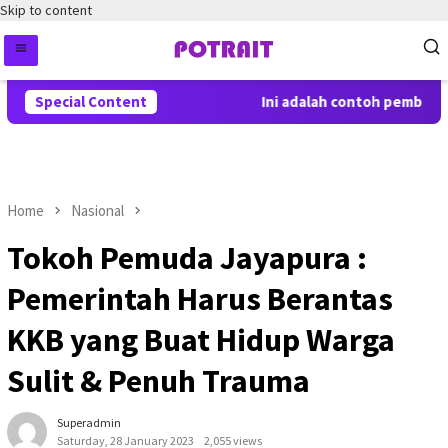
Skip to content
Special Content
Ini adalah contoh pemberitah
Home
Nasional
Tokoh Pemuda Jayapura :
Pemerintah Harus Berantas
KKB yang Buat Hidup Warga
Sulit & Penuh Trauma
Superadmin
Saturday, 28 January 2023
2,055 views