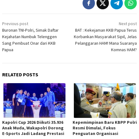
Post
Previous post
Next post
navigation
Buronan TNI-Polri, Simak Daftar
BAT : Kekejaman KKB Papua Terus
Kejahatan Numbuk Telenggen
Korbankan Masyarakat Sipil, Jelas
Sang Pembuat Onar dari KKB
Pelanggaran HAM! Mana Suaranya
Papua
Komnas HAM?
RELATED POSTS
Kapolri Cup 2026 Diikuti 35.936
Kepemimpinan Baru KBPP Polri
Anak Muda, Wakapolri Dorong
Resmi Dimulai, Fokus
E-Sports Jadi Ladang Prestasi
Penguatan Organisasi