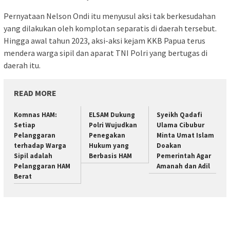
Pernyataan Nelson Ondi itu menyusul aksi tak berkesudahan
yang dilakukan oleh komplotan separatis di daerah tersebut.
Hingga awal tahun 2023, aksi-aksi kejam KKB Papua terus
mendera warga sipil dan aparat TNI Polri yang bertugas di
daerah itu.
READ MORE
Komnas HAM:
ELSAM Dukung
Syeikh Qadafi
Setiap
Polri Wujudkan
Ulama Cibubur
Pelanggaran
Penegakan
Minta Umat Islam
terhadap Warga
Hukum yang
Doakan
Sipil adalah
Berbasis HAM
Pemerintah Agar
Pelanggaran HAM
Amanah dan Adil
Berat