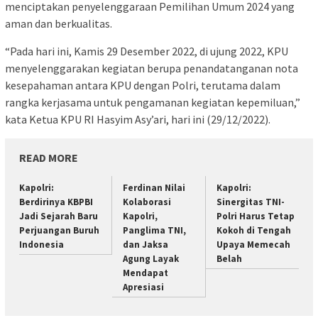
menciptakan penyelenggaraan Pemilihan Umum 2024 yang
aman dan berkualitas.
“Pada hari ini, Kamis 29 Desember 2022, di ujung 2022, KPU
menyelenggarakan kegiatan berupa penandatanganan nota
kesepahaman antara KPU dengan Polri, terutama dalam
rangka kerjasama untuk pengamanan kegiatan kepemiluan,”
kata Ketua KPU RI Hasyim Asy’ari, hari ini (29/12/2022).
READ MORE
Kapolri:
Ferdinan Nilai
Kapolri:
Berdirinya KBPBI
Kolaborasi
Sinergitas TNI-
Jadi Sejarah Baru
Kapolri,
Polri Harus Tetap
Perjuangan Buruh
Panglima TNI,
Kokoh di Tengah
Indonesia
dan Jaksa
Upaya Memecah
Agung Layak
Belah
Mendapat
Apresiasi