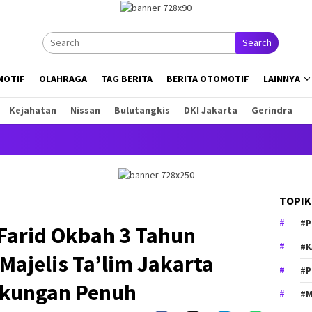
Search
MOTIF
OLAHRAGA
TAG BERITA
BERITA OTOMOTIF
LAINNYA
Kejahatan
Nissan
Bulutangkis
DKI Jakarta
Gerindra
Ini a
TOPIK
#P
arid Okbah 3 Tahun
#K
Majelis Ta’lim Jakarta
#P
ukungan Penuh
#M