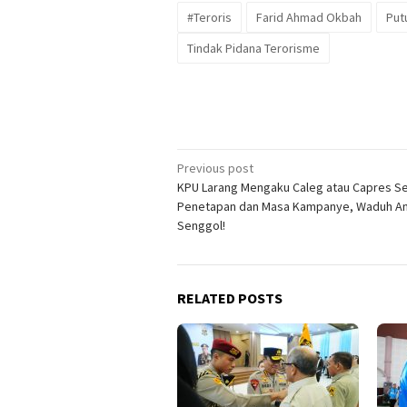
#Teroris
Farid Ahmad Okbah
Put
Tindak Pidana Terorisme
Post
Previous post
KPU Larang Mengaku Caleg atau Capres S
navigation
Penetapan dan Masa Kampanye, Waduh An
Senggol!
RELATED POSTS