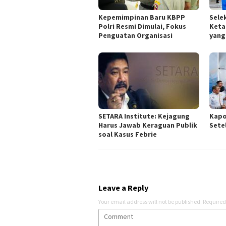
Kepemimpinan Baru KBPP
Sele
Polri Resmi Dimulai, Fokus
Keta
Penguatan Organisasi
yang
SETARA Institute: Kejagung
Kapo
Harus Jawab Keraguan Publik
Sete
soal Kasus Febrie
Leave a Reply
Your email address will not be published.
Required