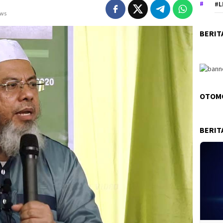
#L
ews
BERIT
OTOM
BERIT