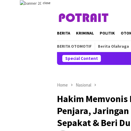
Skip
close
to
content
BERITA
KRIMINAL
POLITIK
OTO
BERITA OTOMOTIF
Berita Olahraga
Special Content
Home
Nasional
Hakim Memvonis F
Penjara, Jaringan 
Sepakat & Beri D