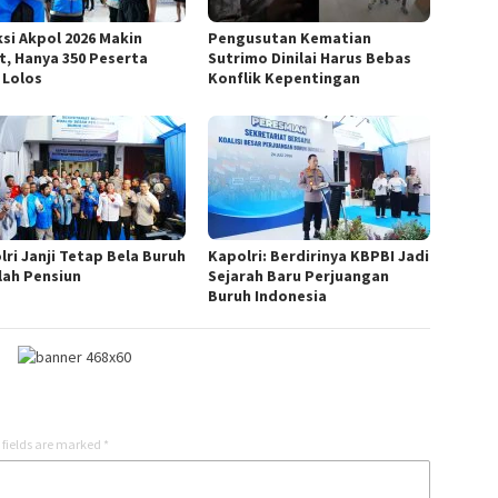
ksi Akpol 2026 Makin
Pengusutan Kematian
t, Hanya 350 Peserta
Sutrimo Dinilai Harus Bebas
 Lolos
Konflik Kepentingan
lri Janji Tetap Bela Buruh
Kapolri: Berdirinya KBPBI Jadi
lah Pensiun
Sejarah Baru Perjuangan
Buruh Indonesia
 fields are marked
*