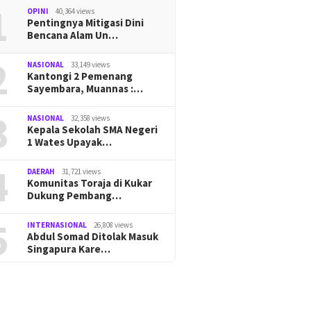
1
OPINI
40,364 views
Pentingnya Mitigasi Dini
Bencana Alam Un…
2
NASIONAL
33,149 views
Kantongi 2 Pemenang
Sayembara, Muannas :…
3
NASIONAL
32,358 views
Kepala Sekolah SMA Negeri
1 Wates Upayak…
4
DAERAH
31,721 views
Komunitas Toraja di Kukar
Dukung Pembang…
5
INTERNASIONAL
26,808 views
Abdul Somad Ditolak Masuk
Singapura Kare…