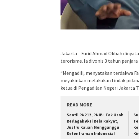
Jakarta – Farid Ahmad Okbah dinyat
terorisme. Ia divonis 3 tahun penjar
“Mengadili, menyatakan terdakwa Far
meyakinkan melakukan tindak pidana
ketua di Pengadilan Negeri Jakarta T
READ MORE
Sentil PA 212, PNIB : Tak Usah
Su
Berlagak Aksi Bela Rakyat,
Te
Justru Kalian Mengganggu
Ke
Ketentraman Indonesia!
Ki