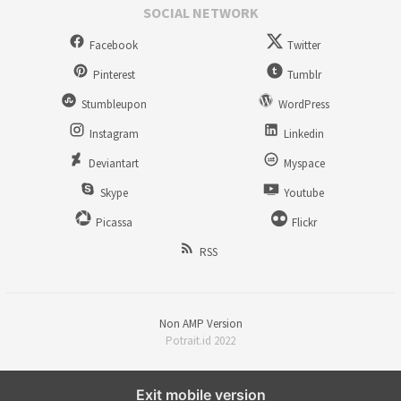
SOCIAL NETWORK
Facebook
Twitter
Pinterest
Tumblr
Stumbleupon
WordPress
Instagram
Linkedin
Deviantart
Myspace
Skype
Youtube
Picassa
Flickr
RSS
Non AMP Version
Potrait.id 2022
Exit mobile version