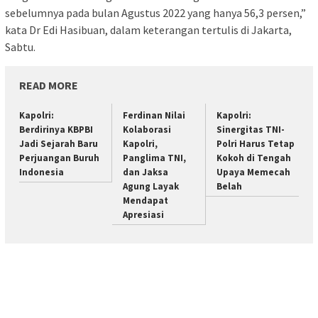
sebelumnya pada bulan Agustus 2022 yang hanya 56,3 persen,”
kata Dr Edi Hasibuan, dalam keterangan tertulis di Jakarta,
Sabtu.
READ MORE
Kapolri:
Ferdinan Nilai
Kapolri:
Berdirinya KBPBI
Kolaborasi
Sinergitas TNI-
Jadi Sejarah Baru
Kapolri,
Polri Harus Tetap
Perjuangan Buruh
Panglima TNI,
Kokoh di Tengah
Indonesia
dan Jaksa
Upaya Memecah
Agung Layak
Belah
Mendapat
Apresiasi