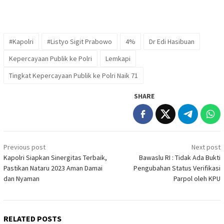
#Kapolri
#Listyo Sigit Prabowo
4%
Dr Edi Hasibuan
Kepercayaan Publik ke Polri
Lemkapi
Tingkat Kepercayaan Publik ke Polri Naik 71
SHARE
Post
Previous post
Next post
navigation
Kapolri Siapkan Sinergitas Terbaik,
Bawaslu RI : Tidak Ada Bukti
Pastikan Nataru 2023 Aman Damai
Pengubahan Status Verifikasi
dan Nyaman
Parpol oleh KPU
RELATED POSTS