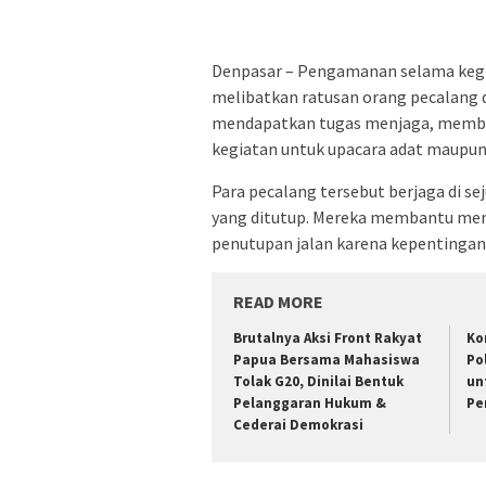
Denpasar – Pengamanan selama kegia
melibatkan ratusan orang pecalang 
mendapatkan tugas menjaga, memba
kegiatan untuk upacara adat maupu
Para pecalang tersebut berjaga di s
yang ditutup. Mereka membantu membe
penutupan jalan karena kepentingan
READ MORE
Brutalnya Aksi Front Rakyat
Ko
Papua Bersama Mahasiswa
Po
Tolak G20, Dinilai Bentuk
un
Pelanggaran Hukum &
Pe
Cederai Demokrasi