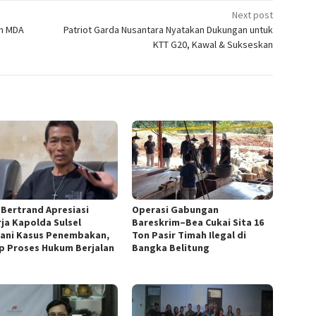
Next post
um MDA
Patriot Garda Nusantara Nyatakan Dukungan untuk
KTT G20, Kawal & Sukseskan
 Bertrand Apresiasi
Operasi Gabungan
rja Kapolda Sulsel
Bareskrim–Bea Cukai Sita 16
ani Kasus Penembakan,
Ton Pasir Timah Ilegal di
p Proses Hukum Berjalan
Bangka Belitung