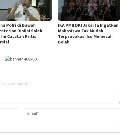
na Polri di Bawah
IKA PMII DKI Jakarta Ingatkan
nterian Dinilai Salah
Mahasiswa Tak Mudah
 Ini Catatan Kritis
Terprovokasi Isu Memecah
rsial
Belah
 fields are marked
*