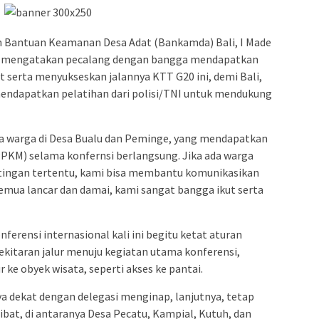
n Bantuan Keamanan Desa Adat (Bankamda) Bali, I Made
2) mengatakan pecalang dengan bangga mendapatkan
serta menyukseskan jalannya KTT G20 ini, demi Bali,
mendapatkan pelatihan dari polisi/TNI untuk mendukung
 warga di Desa Bualu dan Peminge, yang mendapatkan
KM) selama konfernsi berlangsung. Jika ada warga
ntingan tertentu, kami bisa membantu komunikasikan
emua lancar dan damai, kami sangat bangga ikut serta
erensi internasional kali ini begitu ketat aturan
kitaran jalur menuju kegiatan utama konferensi,
 ke obyek wisata, seperti akses ke pantai.
nya dekat dengan delegasi menginap, lanjutnya, tetap
libat, di antaranya Desa Pecatu, Kampial, Kutuh, dan