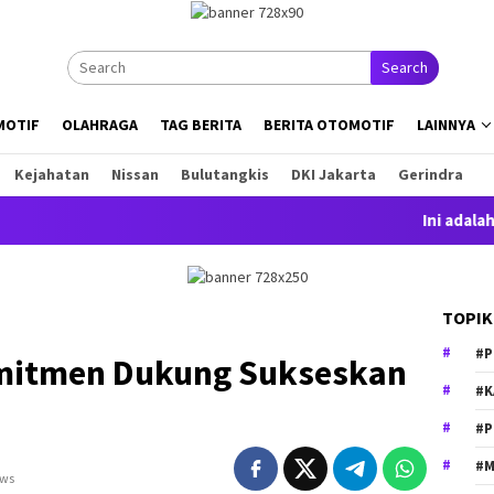
Search
MOTIF
OLAHRAGA
TAG BERITA
BERITA OTOMOTIF
LAINNYA
Kejahatan
Nissan
Bulutangkis
DKI Jakarta
Gerindra
Ini adalah contoh
TOPIK
#P
omitmen Dukung Sukseskan
#K
#P
#M
ews