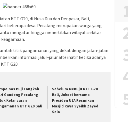
tan KTT G20, di Nusa Dua dan Denpasar, Bali,
dari beberapa desa. Pecalang merupakan warga yang
ntu mengatur hingga menertibkan wilayah sekitar
n keagamaan.
ejumlah titik pangamanan yang dekat dengan jalan-jalan
rikan informasi jalur-jalur alternatif ketika adanya
 KTT G20.
mpolnas Puji Langkah
Sebelum Menuju KTT G20
lri Gandeng Pecalang
Bali, Jokoei bersama
tuk Kelancaran
Presiden UEA Resmikan
ngamanan KTT G20 Bali
Masjid Raya Syeikh Zayed
Solo