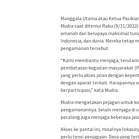
Manggala Utama atau Ketua Pasikia
Mudra saat ditemui Rabu (9/11/202
amanah dan berupaya maksimal turut 
Indonesia, dan dunia. Mereka tetap 
pengamanan tersebut.
“Kami membantu menjaga, terutama
pembatasan kegiatan masyarakat (PP
yang perlu akses jalan dengan kepe
dengan aparat terkait. Harapannya s
berpartisipasi,” kata Mudra.
Mudra mengatakan pejagan untuk konf
pengamanannya. Selain menjaga di se
pecalang juga menjaga beberapa jalur
Akses ke pantai ini, misalnya lokasi
perlu tensi penjagaan. Desa yang ter