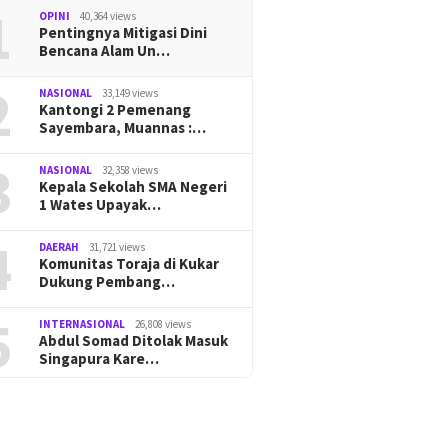
1
OPINI
40,364 views
Pentingnya Mitigasi Dini
Bencana Alam Un…
2
NASIONAL
33,149 views
Kantongi 2 Pemenang
Sayembara, Muannas :…
3
NASIONAL
32,358 views
Kepala Sekolah SMA Negeri
1 Wates Upayak…
4
DAERAH
31,721 views
Komunitas Toraja di Kukar
Dukung Pembang…
5
INTERNASIONAL
26,808 views
Abdul Somad Ditolak Masuk
Singapura Kare…