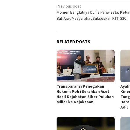
Post
Previous post
Momen Bangkitnya Dunia Pariwisata, Ket
navigation
Bali Ajak Masyarakat Sukseskan KTT G20
RELATED POSTS
Transparansi Penegakan
Ayah
Hukum: Polri Serahkan Aset
Kine
Hasil Kejahatan Siber Puluhan
Tang
Miliar ke Kejaksaan
Hara
Adil