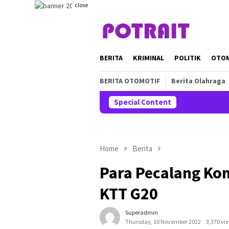
Skip
close
to
content
BERITA
KRIMINAL
POLITIK
OTO
BERITA OTOMOTIF
Berita Olahraga
Special Content
Home
Berita
Para Pecalang K
KTT G20
Superadmin
Thursday, 10 November 2022
3,370 vi