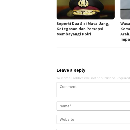
Seperti Dua Sisi Mata Uang,
Waca
Ketegasan dan Persepsi
Keme
Membayangi Polri
Arah,
Impa
Leave a Reply
Your email address will not be published.
Required