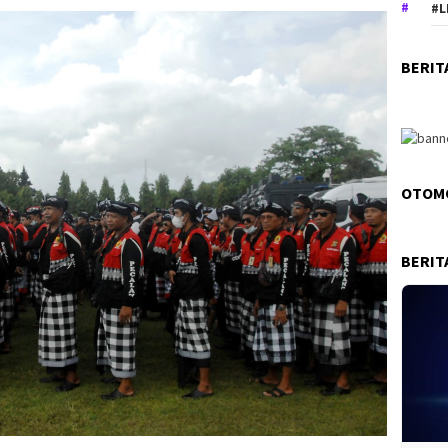
#L
BERIT
OTOM
BERIT