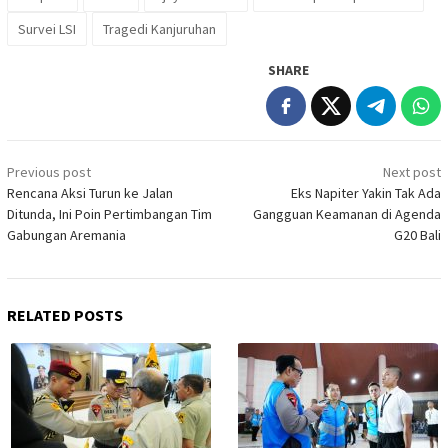
Survei LSI
Tragedi Kanjuruhan
SHARE
Post
Previous post
Next post
navigation
Rencana Aksi Turun ke Jalan
Eks Napiter Yakin Tak Ada
Ditunda, Ini Poin Pertimbangan Tim
Gangguan Keamanan di Agenda
Gabungan Aremania
G20 Bali
RELATED POSTS