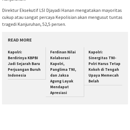
Direktur Eksekutif LSI Djayadi Hanan mengatakan mayoritas
cukup atau sangat percaya Kepolisian akan mengusut tuntas
tragedi Kanjuruhan, 52,5 persen.
READ MORE
Kapolri:
Ferdinan Nilai
Kapolri:
Berdirinya KBPBI
Kolaborasi
Sinergitas TNI-
Jadi Sejarah Baru
Kapolri,
Polri Harus Tetap
Perjuangan Buruh
Panglima TNI,
Kokoh di Tengah
Indonesia
dan Jaksa
Upaya Memecah
Agung Layak
Belah
Mendapat
Apresiasi