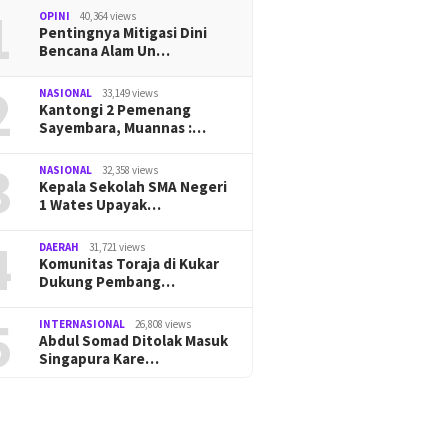
1
OPINI
40,364 views
Pentingnya Mitigasi Dini
Bencana Alam Un…
2
NASIONAL
33,149 views
Kantongi 2 Pemenang
Sayembara, Muannas :…
3
NASIONAL
32,358 views
Kepala Sekolah SMA Negeri
1 Wates Upayak…
4
DAERAH
31,721 views
Komunitas Toraja di Kukar
Dukung Pembang…
5
INTERNASIONAL
26,808 views
Abdul Somad Ditolak Masuk
Singapura Kare…