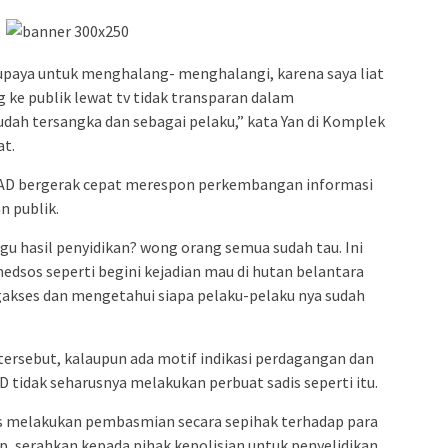
a upaya untuk menghalang- menghalangi, karena saya liat
ke publik lewat tv tidak transparan dalam
ah tersangka dan sebagai pelaku,” kata Yan di Komplek
at.
AD bergerak cepat merespon perkembangan informasi
n publik.
gu hasil penyidikan? wong orang semua sudah tau. Ini
a medsos seperti begini kejadian mau di hutan belantara
akses dan mengetahui siapa pelaku-pelaku nya sudah
 tersebut, kalaupun ada motif indikasi perdagangan dan
 tidak seharusnya melakukan perbuat sadis seperti itu.
s melakukan pembasmian secara sepihak terhadap para
, serahkan kepada pihak kepolisian untuk penyelidikan