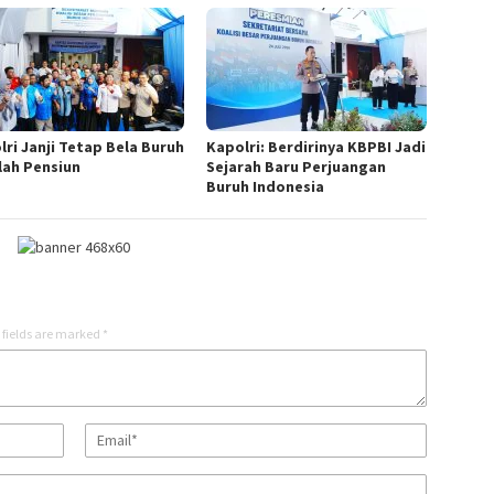
lri Janji Tetap Bela Buruh
Kapolri: Berdirinya KBPBI Jadi
lah Pensiun
Sejarah Baru Perjuangan
Buruh Indonesia
 fields are marked
*