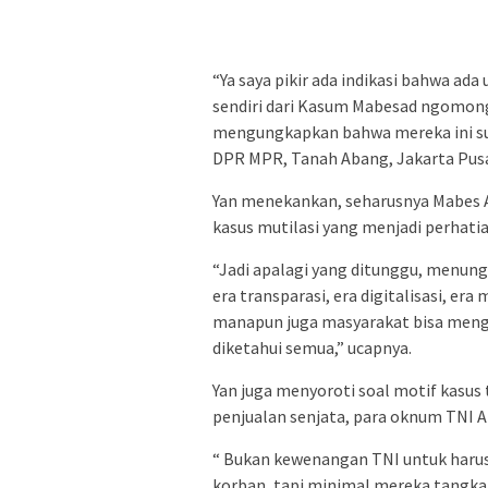
“Ya saya pikir ada indikasi bahwa ad
sendiri dari Kasum Mabesad ngomong 
mengungkapkan bahwa mereka ini sud
DPR MPR, Tanah Abang, Jakarta Pus
Yan menekankan, seharusnya Mabes 
kasus mutilasi yang menjadi perhatia
“Jadi apalagi yang ditunggu, menung
era transparasi, era digitalisasi, er
manapun juga masyarakat bisa meng
diketahui semua,” ucapnya.
Yan juga menyoroti soal motif kasus
penjualan senjata, para oknum TNI AD
“ Bukan kewenangan TNI untuk haru
korban, tapi minimal mereka tangkap