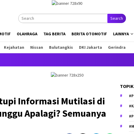
Search
MOTIF
OLAHRAGA
TAG BERITA
BERITA OTOMOTIF
LAINNYA
Kejahatan
Nissan
Bulutangkis
DKI Jakarta
Gerindra
I
TOPIK
#P
tupi Informasi Mutilasi di
#K
unggu Apalagi? Semuanya
#P
#M