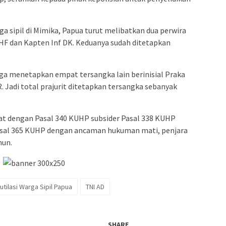
ga sipil di Mimika, Papua turut melibatkan dua perwira
 HF dan Kapten Inf DK. Keduanya sudah ditetapkan
 juga menetapkan empat tersangka lain berinisial Praka
. Jadi total prajurit ditetapkan tersangka sebanyak
erat dengan Pasal 340 KUHP subsider Pasal 338 KUHP
Pasal 365 KUHP dengan ancaman hukuman mati, penjara
hun.
utilasi Warga Sipil Papua
TNI AD
SHARE