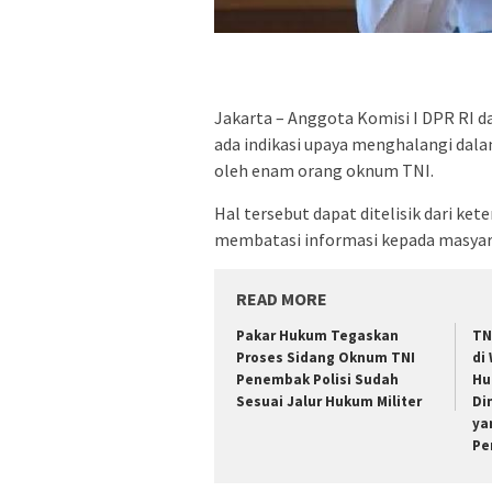
Jakarta – Anggota Komisi I DPR RI d
ada indikasi upaya menghalangi dal
oleh enam orang oknum TNI.
Hal tersebut dapat ditelisik dari k
membatasi informasi kepada masyar
READ MORE
Pakar Hukum Tegaskan
TN
Proses Sidang Oknum TNI
di
Penembak Polisi Sudah
Hu
Sesuai Jalur Hukum Militer
Di
ya
Pe