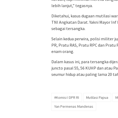
lebih lanjut,” tegasnya.
Diketahui, kasus dugaan mutilasi war
TNI Angkatan Darat. Yakni Mayor Inf
sebagai tersangka.
Selain kedua perwira, polisi militer
PR, Pratu RAS, Pratu RPC dan Pratu R
enam orang.
Dalam kasus ini, para tersangka dij
juncto pasal 55, 56 KUHP dan atau 
seumur hidup atau paling lama 20 ta
#Komisi I DPR RI
Mutilasi Papua
M
Yan Permenas Mandenas