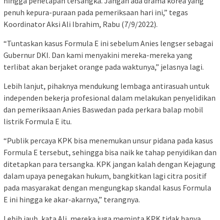
hingga penetapan tersangka. Jangan ada drama korea yang
penuh kepura-puraan pada pemeriksaan hari ini,” tegas
Koordinator Aksi Ali Ibrahim, Rabu (7/9/2022).
“Tuntaskan kasus Formula E ini sebelum Anies lengser sebagai
Gubernur DKI. Dan kami menyakini mereka-mereka yang
terlibat akan berjaket orange pada waktunya,” jelasnya lagi.
Lebih lanjut, pihaknya mendukung lembaga antirasuah untuk
independen bekerja profesional dalam melakukan penyelidikan
dan pemeriksaan Anies Baswedan pada perkara balap mobil
listrik Formula E itu.
“Publik percaya KPK bisa menemukan unsur pidana pada kasus
Formula E tersebut, sehingga bisa naik ke tahap penyidikan dan
ditetapkan para tersangka. KPK jangan kalah dengan Kejagung
dalam upaya penegakan hukum, bangkitkan lagi citra positif
pada masyarakat dengan mengungkap skandal kasus Formula
E ini hingga ke akar-akarnya,” terangnya.
Lebih jauh, kata Ali, mereka juga meminta KPK tidak hanya