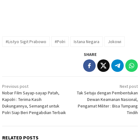
#Listyo Sigit Prabowo
#Polri
Istana Negara
Jokowi
SHARE
Post
Previous post
Next post
navigation
Nobar Film Sayap-sayap Patah,
Tak Setuju dengan Pembentukan
Kapolri : Terima Kasih
Dewan Keamanan Nasional,
Dukungannya, Semangat untuk
Pengamat Militer : Bisa Tumpang
Polri Siap Beri Pengabdian Terbaik
Tindih
RELATED POSTS