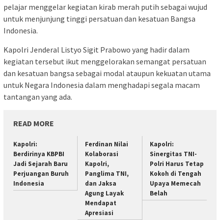
pelajar menggelar kegiatan kirab merah putih sebagai wujud
untuk menjunjung tinggi persatuan dan kesatuan Bangsa
Indonesia.
Kapolri Jenderal Listyo Sigit Prabowo yang hadir dalam
kegiatan tersebut ikut menggelorakan semangat persatuan
dan kesatuan bangsa sebagai modal ataupun kekuatan utama
untuk Negara Indonesia dalam menghadapi segala macam
tantangan yang ada.
READ MORE
Kapolri:
Ferdinan Nilai
Kapolri:
Berdirinya KBPBI
Kolaborasi
Sinergitas TNI-
Jadi Sejarah Baru
Kapolri,
Polri Harus Tetap
Perjuangan Buruh
Panglima TNI,
Kokoh di Tengah
Indonesia
dan Jaksa
Upaya Memecah
Agung Layak
Belah
Mendapat
Apresiasi