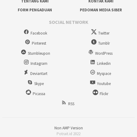
TENTANG KAMI
KONTAK KAMI
FORM PENGADUAN
PEDOMAN MEDIA SIBER
SOCIAL NETWORK
Facebook
Twitter
Pinterest
Tumblr
Stumbleupon
WordPress
Instagram
Linkedin
Deviantart
Myspace
Skype
Youtube
Picassa
Flickr
RSS
Non AMP Version
Potrait.id 2022