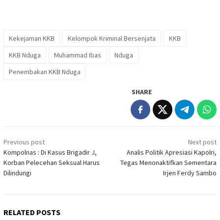
Kekejaman KKB
Kelompok Kriminal Bersenjata
KKB
KKB Nduga
Muhammad Ibas
Nduga
Penembakan KKB Nduga
SHARE
Post
Previous post
Next post
navigation
Kompolnas : Di Kasus Brigadir J,
Analis Politik Apresiasi Kapolri,
Korban Pelecehan Seksual Harus
Tegas Menonaktifkan Sementara
Dilindungi
Irjen Ferdy Sambo
RELATED POSTS