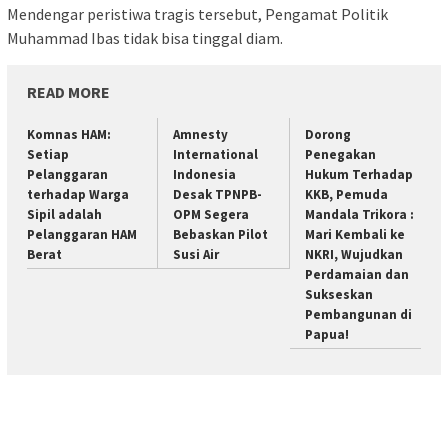
Mendengar peristiwa tragis tersebut, Pengamat Politik
Muhammad Ibas tidak bisa tinggal diam.
READ MORE
Komnas HAM:
Amnesty
Dorong
Setiap
International
Penegakan
Pelanggaran
Indonesia
Hukum Terhadap
terhadap Warga
Desak TPNPB-
KKB, Pemuda
Sipil adalah
OPM Segera
Mandala Trikora :
Pelanggaran HAM
Bebaskan Pilot
Mari Kembali ke
Berat
Susi Air
NKRI, Wujudkan
Perdamaian dan
Sukseskan
Pembangunan di
Papua!