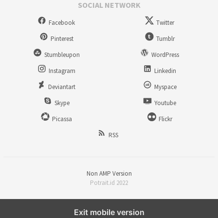
SOCIAL NETWORK
Facebook
Twitter
Pinterest
Tumblr
Stumbleupon
WordPress
Instagram
Linkedin
Deviantart
Myspace
Skype
Youtube
Picassa
Flickr
RSS
Non AMP Version
Potrait.id 2022
Exit mobile version